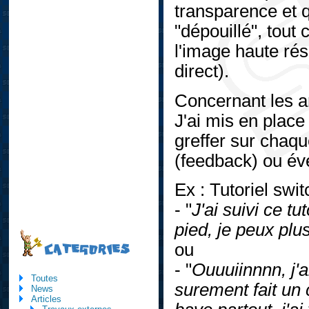
transparence et q
"dépouillé", tou
l'image haute rés
direct).
Concernant les ar
J'ai mis en place
greffer sur chaqu
(feedback) ou év
Ex : Tutoriel swi
- "
J'ai suivi ce tu
pied, je peux plu
ou
CATEGORIES
- "
Ouuuiinnnn, j'a
Toutes
surement fait un 
News
Articles