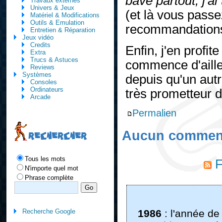
bave partout, j'ai
Travaux externes
Univers & Jeux
(et là vous passe
Matériel & Modifications
Outils & Emulation
recommandations
Entretien & Réparation
Jeux vidéo
Credits
Enfin, j'en profit
Extra
Trucs & Astuces
commence d'ailleu
Reviews
Systèmes
depuis qu'un autre
Consoles
Ordinateurs
très prometteur 
Arcade
Permalien
Aucun comment
RECHERCHER
Tous les mots
F
N'importe quel mot
Phrase complète
Recherche Google
1986
: l'année de