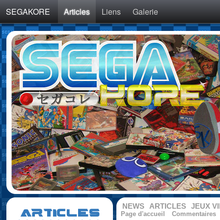
SEGAKORE
Articles
Liens
Galerie
NEWS
ARTICLES
JEUX V
ARTICLES
Page d'accueil
Commentaires