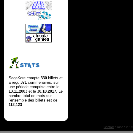
STATS
SegaKore compte
330
billets et
a reçu
371
commenaires, sur
une période comprise entre le
13.11.2003
et le
30.10.2017
. Le
nombre total de mots sur
l'ensemble des billets est de
112,123
.
Contact
•
Aide
• © 1