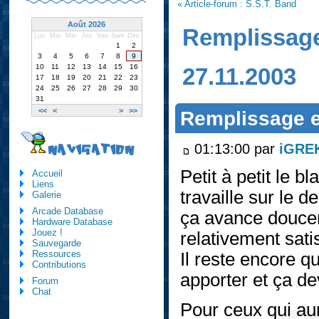
« Article-forum : S.S.T. Band
Août 2026
Remplissage
Lun
Mar
Mer
Jeu
Ven
Sam
Dim
1
2
3
4
5
6
7
8
9
10
11
12
13
14
15
16
27.11.2003
17
18
19
20
21
22
23
24
25
26
27
28
29
30
31
<<
<
>
>>
Remplissage e
01:13:00 par
iGRE
NAVIGATION
Petit à petit le b
Accueil
Liens
travaille sur le d
Galerie
Arcade Database
ça avance doucem
Hardware Database
Jouez !
relativement satis
Sauvegarde
Ressources
Il reste encore q
Contributions
apporter et ça dev
Forum
Chat
Pour ceux qui au