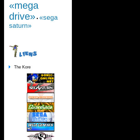
«mega
drive»
«sega
•
saturn»
LIENS
The Kore