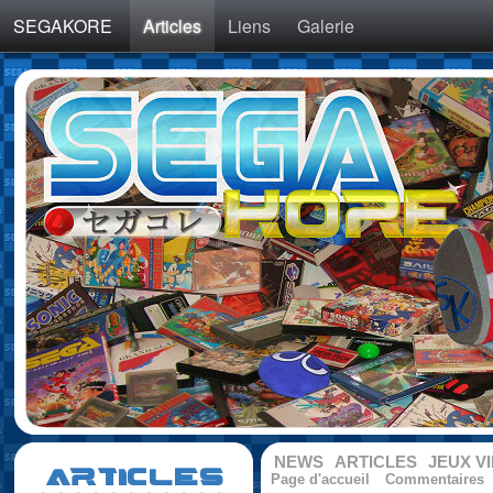
SEGAKORE
Articles
Liens
Galerie
NEWS
ARTICLES
JEUX V
ARTICLES
Page d'accueil
Commentaires