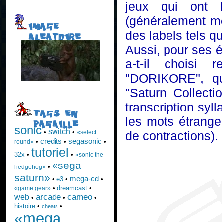
jeux qui ont b
(généralement moi
IMAGE
des labels tels qu
ALEATOIRE
Aussi, pour ses 
a-t-il choisi 
"DORIKORE", qu
"Saturn Collecti
transcription syl
TAGS EN
les mots étrange
PAGAILLE
sonic
switch
•
•
«select
de contractions).
credits
segasonic
•
•
•
round»
tutoriel
32x
•
•
«sonic the
«sega
•
hedgehog»
saturn»
mega-cd
•
e3
•
•
•
dreamcast
•
«game gear»
arcade
cameo
web
•
•
•
histoire
•
•
cheats
«mega