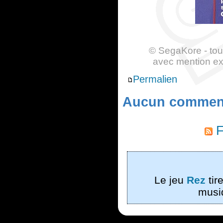
© SegaKore - tout
avec mention exp
Permalien
Aucun comment
F
Le jeu
Rez
tir
musi