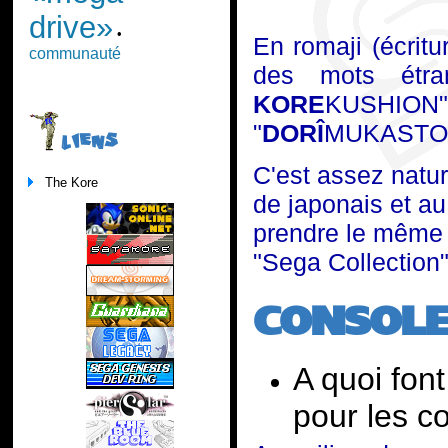
drive»
•
En romaji (écritu
communauté
des mots étran
KORE
KUSHION
"
DORÎ
MUKAST
LIENS
C'est assez natur
The Kore
de japonais et au 
prendre le même
"Sega Collection
CONSOL
A quoi fon
pour les 