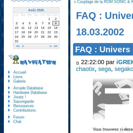
« Couplage de la ROM SONIC 
Août 2026
FAQ : Unive
Lun
Mar
Mer
Jeu
Ven
Sam
Dim
1
2
3
4
5
6
7
8
9
10
11
12
13
14
15
16
18.03.2002
17
18
19
20
21
22
23
24
25
26
27
28
29
30
31
<<
<
>
>>
FAQ : Univers
22:22:00 par
iGRE
NAVIGATION
chaotix
,
sega
,
segako
Accueil
Liens
Galerie
Arcade Database
Hardware Database
Jouez !
Sauvegarde
Ressources
Contributions
Forum
Chat
Vous trouverez ci-des