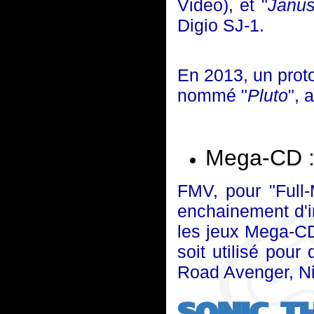
Video), et "
Janu
Digio SJ-1.
En 2013, un prot
nommé "
Pluto
", 
Mega-CD : 
FMV, pour "Full-
enchainement d'i
les jeux Mega-CD
soit utilisé pou
Road Avenger, Ni
SONIC T