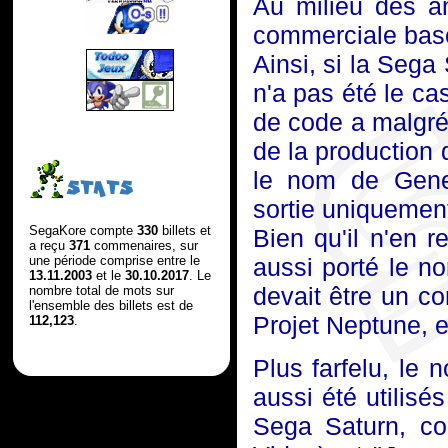
Au milieu des a
commerciale basé
Ainsi, si la Sega
n'a pas été le cas
de code a malgré
de la production d
le nom de Gene
STATS
sortie uniquemen
SegaKore compte
330
billets et
Bien qu'il n'en 
a reçu
371
commenaires, sur
une période comprise entre le
aussi porté le n
13.11.2003
et le
30.10.2017
. Le
devait être un c
nombre total de mots sur
l'ensemble des billets est de
Projet Neptune, e
112,123
.
Plus farfelu, le 
aussi été utilisés 
Sega Saturn, c