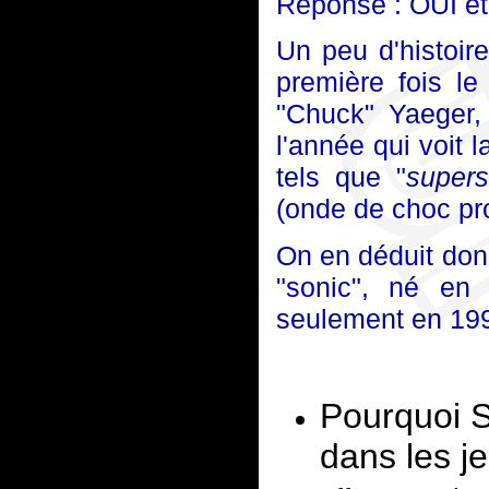
Réponse : OUI e
Un peu d'histoir
première fois l
"Chuck" Yaeger,
l'année qui voit 
tels que "
supers
(onde de choc pro
On en déduit donc
"sonic", né en 
seulement en 1991
Pourquoi S
dans les j