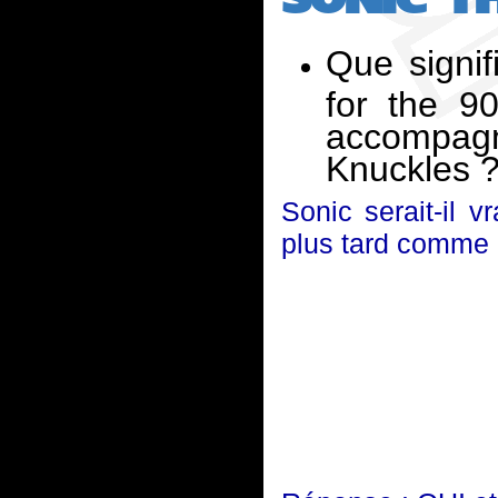
Que signi
for the 90
accompagn
Knuckles 
Sonic serait-il 
plus tard comme l