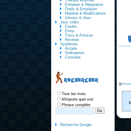
Travaux externes
Entretien & Réparation
Outils & Emulation
Matériel & Modifications
Univers & Jeux
Jeux vidéo
Credits
Extra
Trucs & Astuces
Reviews
Systèmes
Arcade
Ordinateurs
Consoles
RECHERCHER
Permal
Tous les mots
N'importe quel mot
1
Phrase complète
Recherche Google