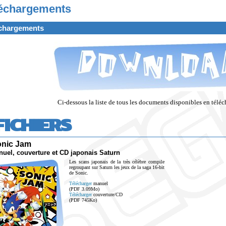
échargements
chargements
Ci-dessous la liste de tous les documents disponibles en téléch
FICHIERS
nic Jam
el, couverture et CD japonais Saturn
Les scans japonais de la très célèbre compile
regroupant sur Saturn les jeux de la saga 16-bit
de Sonic.
Télécharger
manuel
(PDF 3.09Mo)
Télécharger
couverture/CD
(PDF 745Ko)