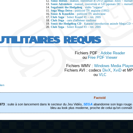
12.
Sonic Heroes
: manuel, couverture et DVD japonais Xbox ~
manuel
13.
Sonic Adventure
: manuel, couverture et GD japonais DC ~
manuel
14.
SegaSonic the Hedgehog
: vidéo "ingame"
15.
Sega Mega Drive
: publicité TV anglaise (1992)
16.
Sonic & Knuckles
: publicité TV américaine
17.
Club Sega
: Select Round #1 ~
rev. 2005
18.
Club Sega
: carte d'adhérent confirmé
19.
Sonic the Hedgehog CD
: Karaoké introduction animée Mega-CD 
20.
Club Sega
: Select Round #3 ~
rev. 2005
UTILITAIRES REQUIS
Fichiers PDF :
Adobe Reader
ou
Free PDF Viewer
Fichiers WMV :
Windows Media Playe
Fichiers AVI : codecs
DivX
,
XviD
et MP
ou
VLC
ien
Factoïd
973
: suite à son lancement dans le secteur du Jeu Vidéo,
SEGA
abandonne son logo rouge au
bleu au look plus moderne, proche de celui qu'on connaît 