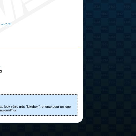
~
rev.2 US
r
3
 look rétro très "jukebox", et opte pour un logo
aujourd'hui.