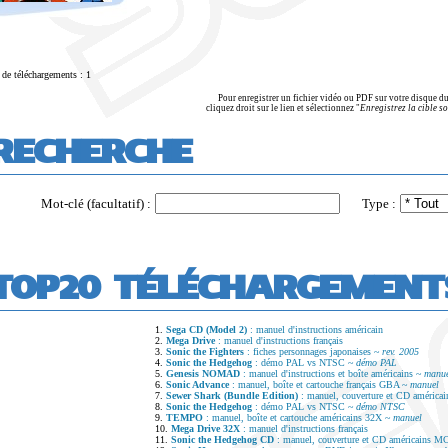
de téléchargements : 1
Pour enregistrer un fichier vidéo ou PDF sur votre disque du
cliquez droit sur le lien et sélectionnez "
Enregistrez la cible sou
RECHERCHE
Mot-clé (facultatif) :
Type :
TOP20 TÉLÉCHARGEMENT
1.
Sega CD (Model 2)
: manuel d'instructions américain
2.
Mega Drive
: manuel d'instructions français
3.
Sonic the Fighters
: fiches personnages japonaises ~
rev. 2005
4.
Sonic the Hedgehog
: démo PAL vs NTSC ~
démo PAL
5.
Genesis NOMAD
: manuel d'instructions et boîte américains ~
manu
6.
Sonic Advance
: manuel, boîte et cartouche français GBA ~
manuel
7.
Sewer Shark (Bundle Edition)
: manuel, couverture et CD améric
8.
Sonic the Hedgehog
: démo PAL vs NTSC ~
démo NTSC
9.
TEMPO
: manuel, boîte et cartouche américains 32X ~
manuel
10.
Mega Drive 32X
: manuel d'instructions français
11.
Sonic the Hedgehog CD
: manuel, couverture et CD américains 