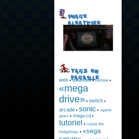
IMAGE
ALEATOIRE
TAGS EN
PAGAILLE
web
•
dreamcast
•
histoire
•
«mega
drive»
switch
•
•
sonic
arcade
•
•
«game
mega-cd
•
•
gear»
tutoriel
•
«sonic the
«sega
•
hedgehog»
saturn»