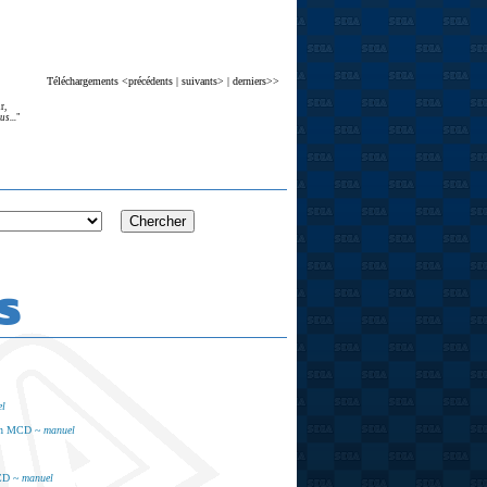
Téléchargements <précédents | suivants> | derniers>>
r,
s...
"
S
el
ain MCD ~
manuel
MCD ~
manuel