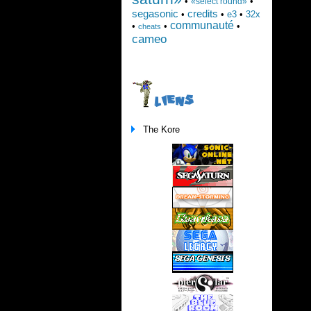
•
•
«select round»
segasonic
credits
•
•
e3
•
32x
communauté
•
•
•
cheats
cameo
LIENS
The Kore