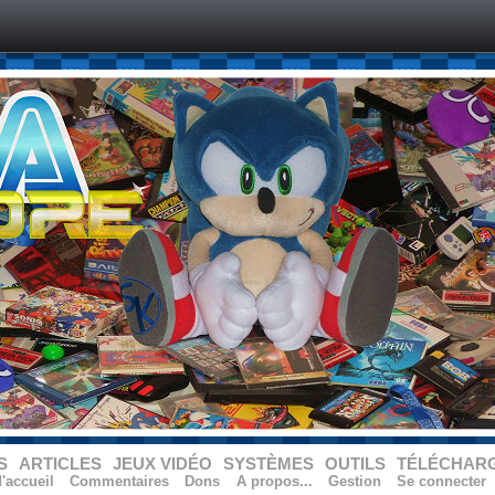
S
ARTICLES
JEUX VIDÉO
SYSTÈMES
OUTILS
TÉLÉCHAR
'accueil
Commentaires
Dons
A propos...
Gestion
Se connecter