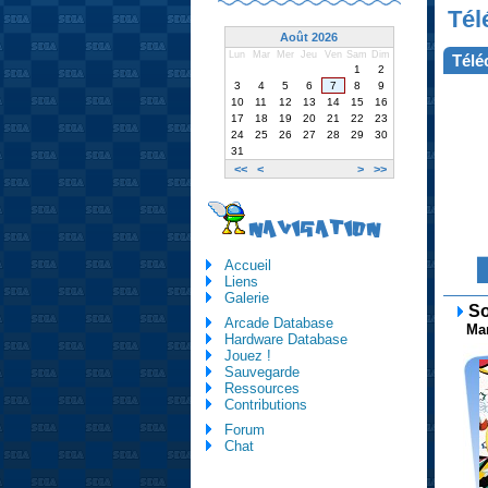
Tél
Août 2026
Lun
Mar
Mer
Jeu
Ven
Sam
Dim
Télé
1
2
3
4
5
6
7
8
9
10
11
12
13
14
15
16
17
18
19
20
21
22
23
24
25
26
27
28
29
30
31
<<
<
>
>>
NAVIGATION
Accueil
Liens
Galerie
So
Arcade Database
Manu
Hardware Database
Jouez !
Sauvegarde
Ressources
Contributions
Forum
Chat