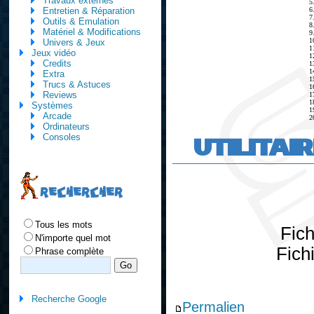
Travaux externes
5
6
Entretien & Réparation
7
Outils & Emulation
8
Matériel & Modifications
9
1
Univers & Jeux
1
Jeux vidéo
1
Credits
1
1
Extra
1
Trucs & Astuces
1
Reviews
1
1
Systèmes
1
Arcade
2
Ordinateurs
UTILITAI
Consoles
RECHERCHER
Tous les mots
Fic
N'importe quel mot
Fich
Phrase complète
Recherche Google
Permalien