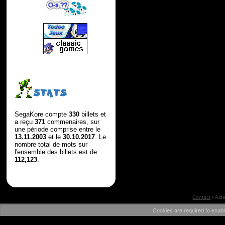
STATS
SegaKore compte
330
billets et
a reçu
371
commenaires, sur
une période comprise entre le
13.11.2003
et le
30.10.2017
. Le
nombre total de mots sur
l'ensemble des billets est de
112,123
.
Contact
•
Aid
Cookies are required to enabl