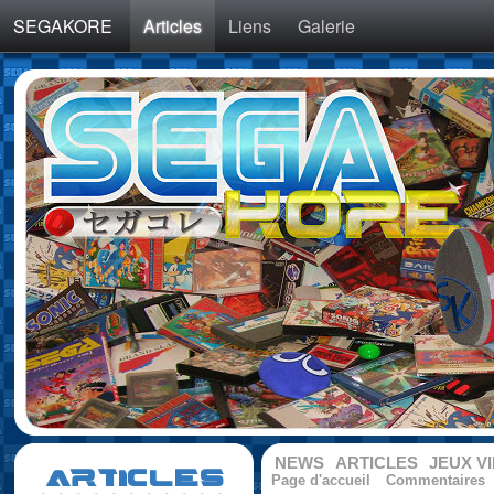
SEGAKORE
Articles
Liens
Galerie
NEWS
ARTICLES
JEUX V
ARTICLES
Page d'accueil
Commentaires