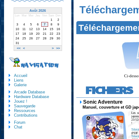
Télécharge
Août 2026
Lun
Mar
Mer
Jeu
Ven
Sam
Dim
1
2
3
4
5
6
7
8
9
Téléchargeme
10
11
12
13
14
15
16
17
18
19
20
21
22
23
24
25
26
27
28
29
30
31
<<
<
>
>>
NAVIGATION
Accueil
Ci-dessou
Liens
Galerie
FICHIERS
Arcade Database
Hardware Database
Jouez !
Sonic Adventure
Sauvegarde
Manuel, couverture et GD ja
Ressources
Les s
Contributions
japo
23/12
Forum
!
Chat
Téléch
(PDF
Téléch