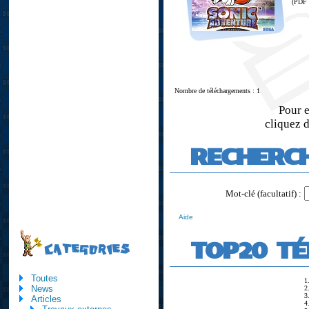
(PDF
Nombre de téléchargements : 1
Pour e
cliquez d
RECHERC
Mot-clé (facultatif) :
Aide
TOP20 T
CATEGORIES
Toutes
1
News
2
3
Articles
4