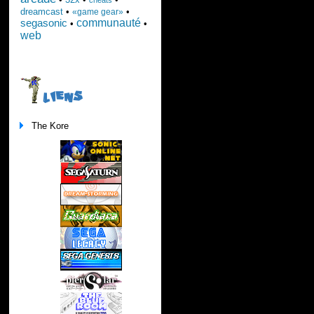
dreamcast
•
•
«game gear»
communauté
segasonic
•
•
web
LIENS
The Kore