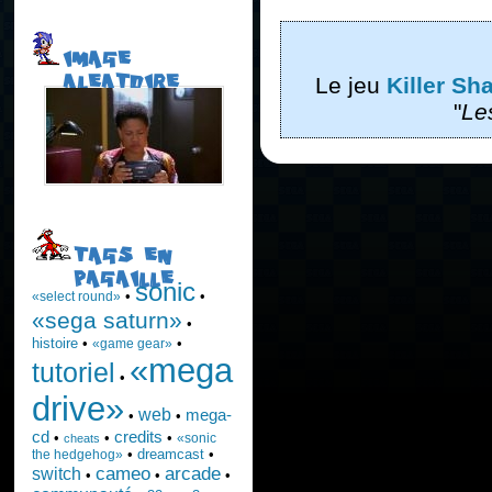
IMAGE
ALEATOIRE
Le jeu
Killer Sh
"
Le
TAGS EN
PAGAILLE
sonic
•
•
«select round»
«sega saturn»
•
histoire
•
•
«game gear»
«mega
tutoriel
•
drive»
web
mega-
•
•
cd
credits
•
•
•
«sonic
cheats
•
dreamcast
•
the hedgehog»
cameo
arcade
switch
•
•
•