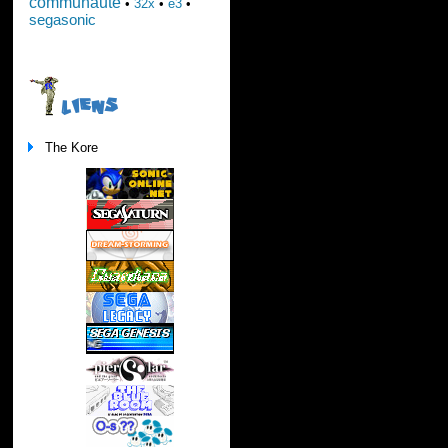
communauté
•
32x
•
e3
•
segasonic
LIENS
The Kore