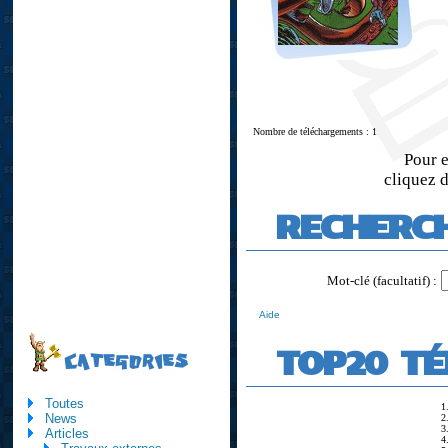
Nombre de téléchargements : 1
Pour e
cliquez d
RECHERC
Mot-clé (facultatif) :
Aide
TOP20 T
CATEGORIES
Toutes
1
News
2
3
Articles
4