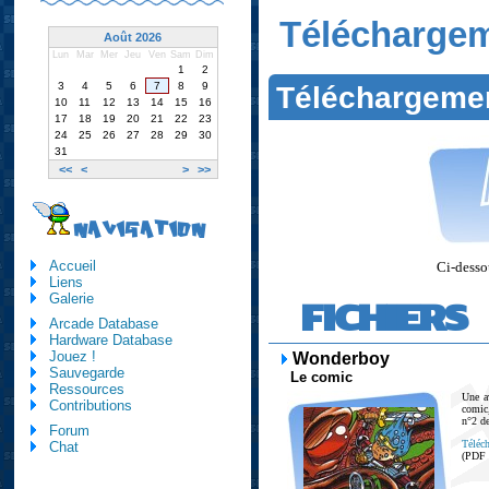
Télécharge
Août 2026
Lun
Mar
Mer
Jeu
Ven
Sam
Dim
1
2
3
4
5
6
7
8
9
Téléchargeme
10
11
12
13
14
15
16
17
18
19
20
21
22
23
24
25
26
27
28
29
30
31
<<
<
>
>>
NAVIGATION
Accueil
Ci-dessou
Liens
Galerie
FICHIERS
Arcade Database
Hardware Database
Jouez !
Wonderboy
Sauvegarde
Le comic
Ressources
Une a
Contributions
comic
n°2 d
Forum
Téléch
Chat
(PDF