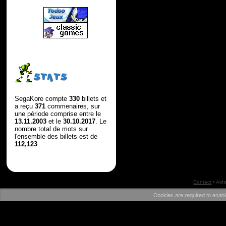
STATS
SegaKore compte
330
billets et
a reçu
371
commenaires, sur
une période comprise entre le
13.11.2003
et le
30.10.2017
. Le
nombre total de mots sur
l'ensemble des billets est de
112,123
.
Contact
•
Aid
Cookies are required to enabl