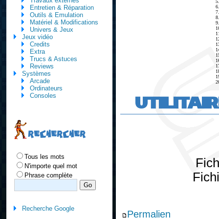
Travaux externes
5
6
Entretien & Réparation
7
Outils & Emulation
8
Matériel & Modifications
9
1
Univers & Jeux
1
Jeux vidéo
1
Credits
1
1
Extra
1
Trucs & Astuces
1
Reviews
1
1
Systèmes
1
Arcade
2
Ordinateurs
UTILITAI
Consoles
RECHERCHER
Tous les mots
Fic
N'importe quel mot
Fich
Phrase complète
Recherche Google
Permalien