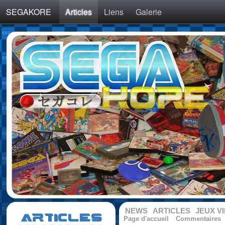
SEGAKORE
Articles
Liens
Galerie
NEWS
ARTICLES
JEUX V
ARTICLES
Page d'accueil
Commentaires