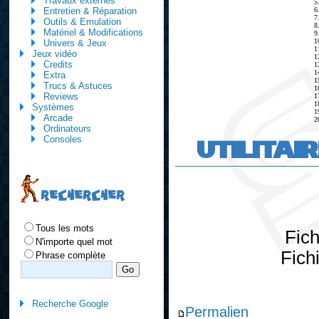
Travaux externes
5
6
Entretien & Réparation
7
Outils & Emulation
8
Matériel & Modifications
9
1
Univers & Jeux
1
Jeux vidéo
1
Credits
1
1
Extra
1
Trucs & Astuces
1
Reviews
1
1
Systèmes
1
Arcade
2
Ordinateurs
UTILITAI
Consoles
RECHERCHER
Tous les mots
Fic
N'importe quel mot
Fich
Phrase complète
Recherche Google
Permalien