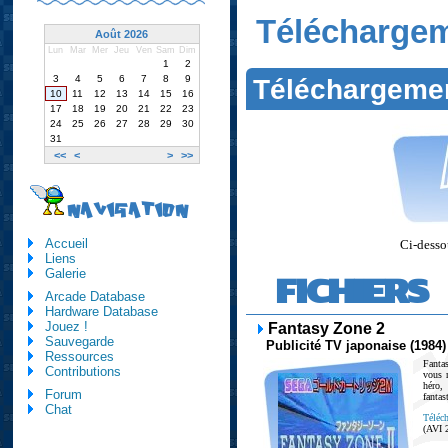
Télécharge
Août 2026
Lun
Mar
Mer
Jeu
Ven
Sam
Dim
1
2
3
4
5
6
7
8
9
Téléchargeme
10
11
12
13
14
15
16
17
18
19
20
21
22
23
24
25
26
27
28
29
30
31
<<
<
>
>>
NAVIGATION
Accueil
Ci-dessou
Liens
Galerie
FICHIERS
Arcade Database
Hardware Database
Jouez !
Fantasy Zone 2
Sauvegarde
Publicité TV japonaise (1984)
Ressources
Fanta
Contributions
vous 
héro,
Forum
fantas
Chat
Téléch
(AVI 