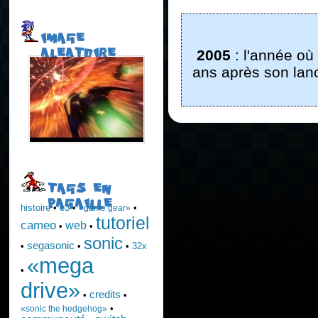
IMAGE
ALEATOIRE
2005
: l'année où
ans après son lanc
TAGS EN
PAGAILLE
histoire
•
e3
•
•
«game gear»
tutoriel
cameo
web
•
•
sonic
segasonic
•
•
•
32x
«mega
•
drive»
credits
•
•
•
«sonic the hedgehog»