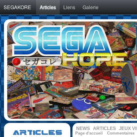
SEGAKORE
Articles
Liens
Galerie
NEWS
ARTICLES
JEUX V
ARTICLES
Page d'accueil
Commentaires