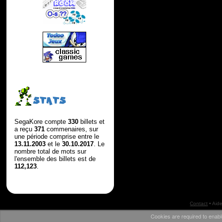
STATS
SegaKore compte
330
billets et
a reçu
371
commenaires, sur
une période comprise entre le
13.11.2003
et le
30.10.2017
. Le
nombre total de mots sur
l'ensemble des billets est de
112,123
.
Contact
•
Aid
Cookies are required to enabl