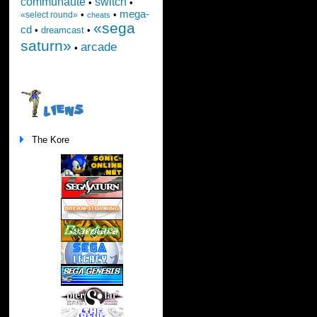
communauté
switch
•
•
mega-
•
•
«select round»
cheats
«sega
cd
•
dreamcast
•
saturn»
arcade
•
LIENS
The Kore