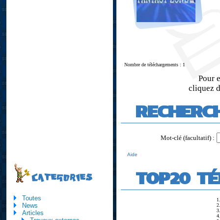
Nombre de téléchargements : 1
Pour e
cliquez d
RECHERC
Mot-clé (facultatif) :
Aide
TOP20 T
CATEGORIES
Toutes
1
News
2
3
Articles
4