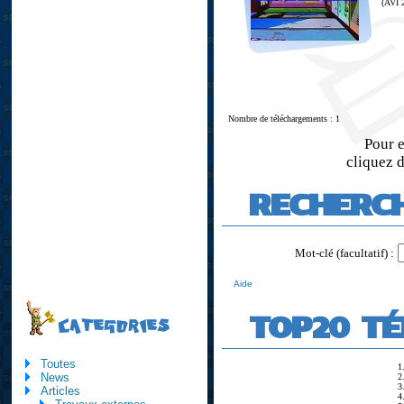
(AVI 
Nombre de téléchargements : 1
Pour e
cliquez d
RECHERC
Mot-clé (facultatif) :
Aide
TOP20 T
CATEGORIES
Toutes
1
News
2
3
Articles
4