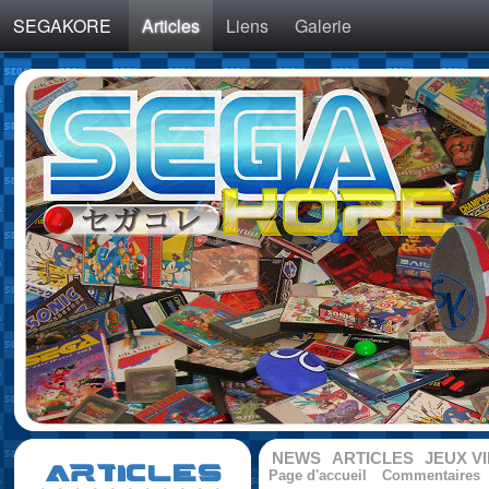
SEGAKORE
Articles
Liens
Galerie
NEWS
ARTICLES
JEUX V
ARTICLES
Page d'accueil
Commentaires