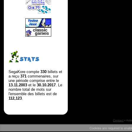
STATS
SegaKore compte
330
billets et
a reçu
371
commenaires, sur
une période comprise entre le
13.11.2003
et le
30.10.2017
. Le
nombre total de mots sur
l'ensemble des billets est de
112,123
.
Contact
•
Aid
Cookies are required to enabl