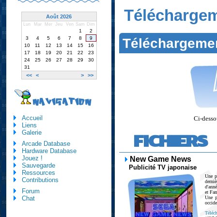
Télécharge
Août 2026
Lun
Mar
Mer
Jeu
Ven
Sam
Dim
1
2
3
4
5
6
7
8
9
Téléchargeme
10
11
12
13
14
15
16
17
18
19
20
21
22
23
24
25
26
27
28
29
30
31
<<
<
>
>>
NAVIGATION
Accueil
Ci-dessou
Liens
Galerie
FICHIERS
Arcade Database
Hardware Database
Jouez !
New Game News
Sauvegarde
Publicité TV japonaise
Ressources
Une p
Contributions
derni
d'ann
Forum
et Fa
Une p
Chat
occide
Téléch