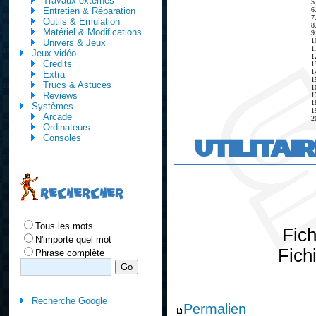
Travaux externes
5
6
Entretien & Réparation
7
Outils & Emulation
8
Matériel & Modifications
9
1
Univers & Jeux
1
Jeux vidéo
1
Credits
1
1
Extra
1
Trucs & Astuces
1
Reviews
1
1
Systèmes
1
Arcade
2
Ordinateurs
UTILITAI
Consoles
RECHERCHER
Tous les mots
Fic
N'importe quel mot
Fich
Phrase complète
Recherche Google
Permalien