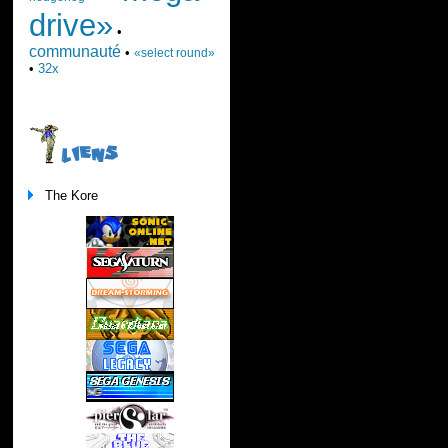
drive»
•
communauté
•
«select round»
•
32x
LIENS
The Kore