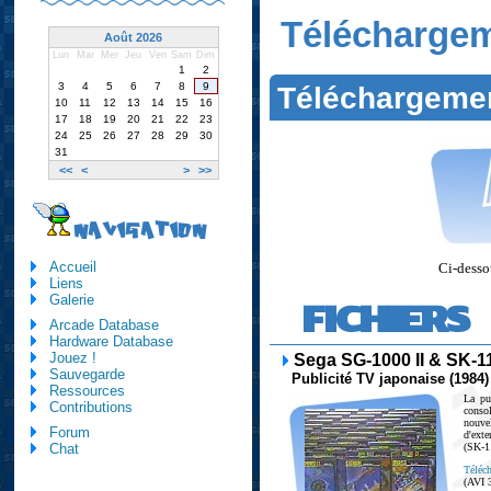
Télécharge
Août 2026
Lun
Mar
Mer
Jeu
Ven
Sam
Dim
1
2
3
4
5
6
7
8
9
Téléchargeme
10
11
12
13
14
15
16
17
18
19
20
21
22
23
24
25
26
27
28
29
30
31
<<
<
>
>>
NAVIGATION
Accueil
Ci-dessou
Liens
Galerie
FICHIERS
Arcade Database
Hardware Database
Jouez !
Sega SG-1000 II & SK-1
Sauvegarde
Publicité TV japonaise (1984)
Ressources
La pu
Contributions
conso
nouve
Forum
d'ext
(SK-11
Chat
Téléch
(AVI 