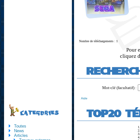
Nombre de téléchargements : 1
Pour e
cliquez d
RECHERC
Mot-clé (facultatif) :
Aide
TOP20 T
CATEGORIES
Toutes
1
News
2
3
Articles
4