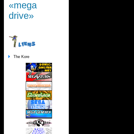
«mega
drive»
LIENS
The Kore