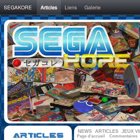
SEGAKORE
Articles
Liens
Galerie
NEWS
ARTICLES
JEUX V
ARTICLES
Page d'accueil
Commentaires