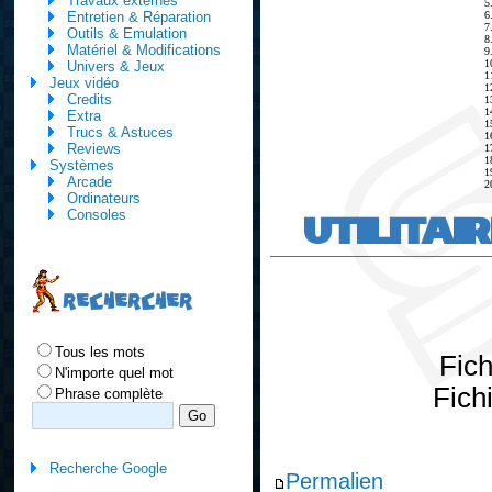
Travaux externes
5
6
Entretien & Réparation
7
Outils & Emulation
8
Matériel & Modifications
9
1
Univers & Jeux
1
Jeux vidéo
1
Credits
1
1
Extra
1
Trucs & Astuces
1
Reviews
1
1
Systèmes
1
Arcade
2
Ordinateurs
UTILITAI
Consoles
RECHERCHER
Tous les mots
Fic
N'importe quel mot
Fich
Phrase complète
Recherche Google
Permalien