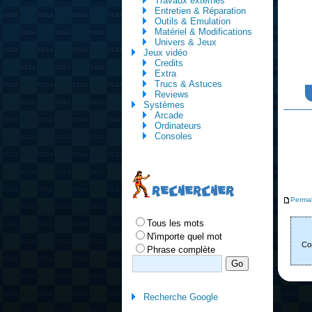
Travaux externes
Entretien & Réparation
Outils & Emulation
Matériel & Modifications
Univers & Jeux
Jeux vidéo
Credits
Extra
Trucs & Astuces
Reviews
Systèmes
Arcade
Ordinateurs
Consoles
RECHERCHER
Permal
Tous les mots
N'importe quel mot
Con
Phrase complète
Recherche Google