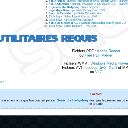
12.
Sonic Heroes
: manuel, couverture et DVD japonais Xbox ~
manuel
13.
Sonic Adventure
: manuel, couverture et GD japonais DC ~
manuel
14.
SegaSonic the Hedgehog
: vidéo "ingame"
15.
Sega Mega Drive
: publicité TV anglaise (1992)
16.
Sonic & Knuckles
: publicité TV américaine
17.
Club Sega
: Select Round #1 ~
rev. 2005
18.
Club Sega
: carte d'adhérent confirmé
19.
Sonic the Hedgehog CD
: Karaoké introduction animée Mega-CD 
20.
Club Sega
: Select Round #3 ~
rev. 2005
UTILITAIRES REQUIS
Fichiers PDF :
Adobe Reader
ou
Free PDF Viewer
Fichiers WMV :
Windows Media Playe
Fichiers AVI : codecs
DivX
,
XviD
et MP
ou
VLC
ien
Factoïd
trairement à ce que l'on pourrait penser,
Sonic the Hedgehog
n'est pas le premier jeu où es
en arcade.