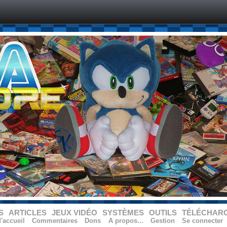
S
ARTICLES
JEUX VIDÉO
SYSTÈMES
OUTILS
TÉLÉCHAR
'accueil
Commentaires
Dons
A propos...
Gestion
Se connecter