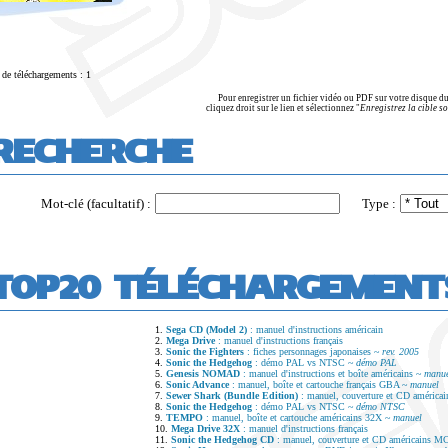
de téléchargements : 1
Pour enregistrer un fichier vidéo ou PDF sur votre disque du
cliquez droit sur le lien et sélectionnez "
Enregistrez la cible sou
RECHERCHE
Mot-clé (facultatif) :
Type :
TOP20 TÉLÉCHARGEMENT
1.
Sega CD (Model 2)
: manuel d'instructions américain
2.
Mega Drive
: manuel d'instructions français
3.
Sonic the Fighters
: fiches personnages japonaises ~
rev. 2005
4.
Sonic the Hedgehog
: démo PAL vs NTSC ~
démo PAL
5.
Genesis NOMAD
: manuel d'instructions et boîte américains ~
manu
6.
Sonic Advance
: manuel, boîte et cartouche français GBA ~
manuel
7.
Sewer Shark (Bundle Edition)
: manuel, couverture et CD améric
8.
Sonic the Hedgehog
: démo PAL vs NTSC ~
démo NTSC
9.
TEMPO
: manuel, boîte et cartouche américains 32X ~
manuel
10.
Mega Drive 32X
: manuel d'instructions français
11.
Sonic the Hedgehog CD
: manuel, couverture et CD américains 