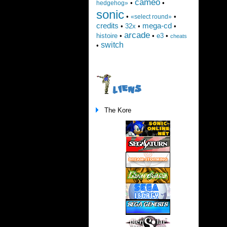
cameo
•
•
hedgehog»
sonic
•
•
«select round»
credits
mega-cd
•
32x
•
•
arcade
histoire
•
•
e3
•
cheats
switch
•
LIENS
The Kore