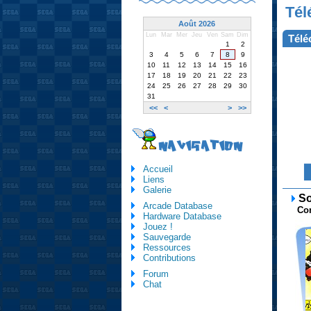
Tél
Août 2026
Lun
Mar
Mer
Jeu
Ven
Sam
Dim
Télé
1
2
3
4
5
6
7
8
9
10
11
12
13
14
15
16
17
18
19
20
21
22
23
24
25
26
27
28
29
30
31
<<
<
>
>>
NAVIGATION
Accueil
Liens
Galerie
So
Arcade Database
Comi
Hardware Database
Jouez !
Sauvegarde
Ressources
Contributions
Forum
Chat