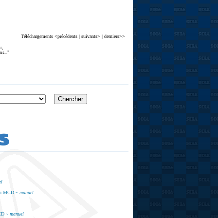
Téléchargements <précédents | suivants> | derniers>>
r,
s...
"
S
el
ain MCD ~
manuel
MCD ~
manuel