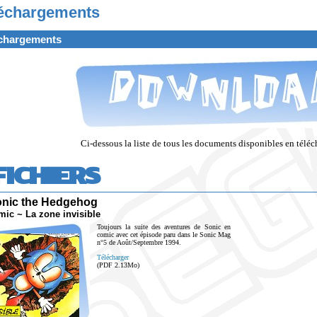
échargements
chargements
Ci-dessous la liste de tous les documents disponibles en téléch
FICHIERS
nic the Hedgehog
c ~ La zone invisible
Toujours la suite des aventures de Sonic en
comic avec cet épisode paru dans le Sonic Mag
n°5 de Août/Septembre 1994.
Télécharger
(PDF 2.13Mo)