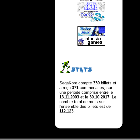
STATS
SegaKore compte
330
billets et
a reçu
371
commenaires, sur
une période comprise entre le
13.11.2003
et le
30.10.2017
. Le
nombre total de mots sur
l'ensemble des billets est de
112,123
.