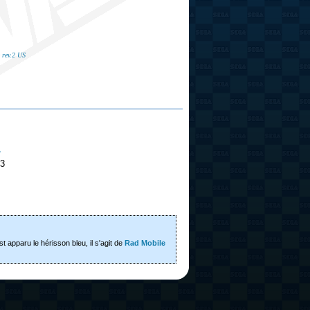
~
rev.2 US
r
3
t apparu le hérisson bleu, il s'agit de
Rad Mobile