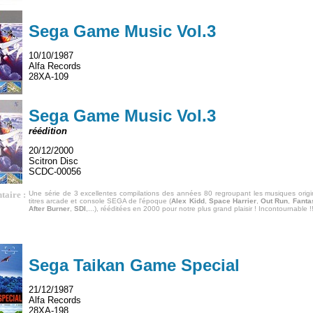
Sega Game Music Vol.3
10/10/1987
Alfa Records
28XA-109
Sega Game Music Vol.3
réédition
20/12/2000
Scitron Disc
SCDC-00056
aire :
Une série de 3 excellentes compilations des années 80 regroupant les musiques origi
titres arcade et console SEGA de l'époque (
Alex Kidd
,
Space Harrier
,
Out Run
,
Fanta
After Burner
,
SDI
,...), rééditées en 2000 pour notre plus grand plaisir ! Incontournable !
Sega Taikan Game Special
21/12/1987
Alfa Records
28XA-198