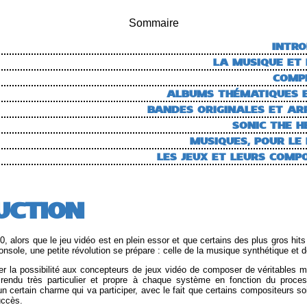
Sommaire
INTRO
LA MUSIQUE ET 
COMP
ALBUMS THÉMATIQUES E
BANDES ORIGINALES ET A
SONIC THE 
MUSIQUES, POUR LE P
LES JEUX ET LEURS COMP
UCTION
0, alors que le jeu vidéo est en plein essor et que certains des plus gros hit
console, une petite révolution se prépare : celle de la musique synthétique et 
er la possibilité aux concepteurs de jeux vidéo de composer de véritables m
endu très particulier et propre à chaque système en fonction du process
un certain charme qui va participer, avec le fait que certains compositeurs so
uccès.