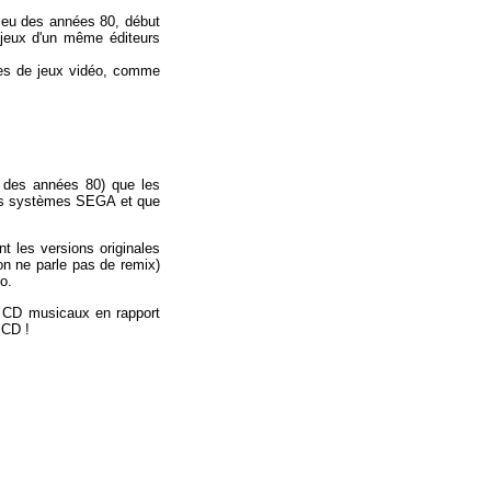
lieu des années 80, début
 jeux d'un même éditeurs
es de jeux vidéo, comme
u des années 80) que les
 les systèmes SEGA et que
nt les versions originales
on ne parle pas de remix)
o.
e CD musicaux en rapport
 CD !