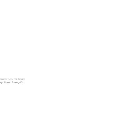
nales des meilleurs
sy Zone
,
Hang-On
,
!