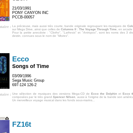
21/03/1991
PONY CANYON INC
PCCB-00057
aire :
La précieuse, mais aussi très courte, bande originale regroupant les musiques de
Col
sur Mega Drive, ainsi que celles de
Columns II : The Voyage Through Time
, en arcade 
Pour la petite anecdote : "
Clotho
", "
Lathesis
" et "
Antropos
", sont les noms des 3 di
destin, connues sous le nom de "
Moires
".
Ecco
Songs of Time
03/09/1996
Sega Music Group
697-124 126-2
aire :
Une sélection de musiques des versions Mega-CD de
Ecco the Dolphin
et
Ecco t
composées par le très grand
Spencer Nilsen
, aussi à l'origine de la bande son améri
Un merveilleux voyage musical dans les fonds sous-marins...
FZ16t