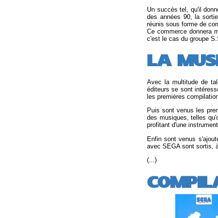
Un succès tel, qu'il don
des années 90, la sorti
réunis sous forme de com
Ce commerce donnera mê
c'est le cas du groupe S
LA MUSI
Avec la multitude de ta
éditeurs se sont intéres
les premières compilatio
Puis sont venus les pre
des musiques, telles qu'
profitant d'une instrumen
Enfin sont venus s'ajou
avec SEGA sont sortis, à t
(...)
COMPIL