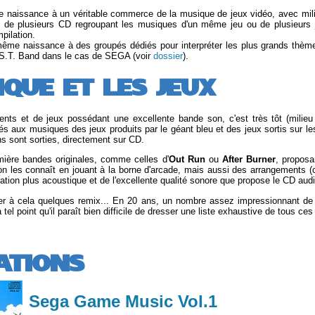
ne naissance à un véritable commerce de la musique de jeux vidéo, avec mi
e de plusieurs CD regroupant les musiques d'un même jeu ou de plusieurs
pilation.
me naissance à des groupés dédiés pour interpréter les plus grands thèm
.S.T. Band dans le cas de SEGA (voir
dossier
).
QUE ET LES JEUX
lents et de jeux possédant une excellente bande son, c'est très tôt (milie
sés aux musiques des jeux produits par le géant bleu et des jeux sortis sur
ns sont sorties, directement sur CD.
mière bandes originales, comme celles d'
Out Run
ou
After Burner
, proposa
on les connaît en jouant à la borne d'arcade, mais aussi des arrangements (
tation plus acoustique et de l'excellente qualité sonore que propose le CD audi
ter à cela quelques remix... En 20 ans, un nombre assez impressionnant d
el point qu'il paraît bien difficile de dresser une liste exhaustive de tous ces
ATIONS
Sega Game Music Vol.1