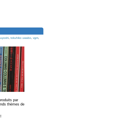
suyoshi
,
tokuhiko uwabo
,
vgm
,
roduits par
ands thèmes de
!