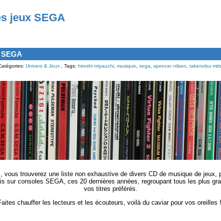
es jeux SEGA
x SEGA
Catégories:
Univers & Jeux
, Tags:
hiroshi miyauchi
,
musique
,
sega
,
spencer nilsen
,
takenobu mit
, vous trouverez une liste non exhaustive de divers CD de musique de jeux, p
is sur consoles SEGA, ces 20 dernières années, regroupant tous les plus gr
vos titres préférés.
Faites chauffer les lecteurs et les écouteurs, voilà du caviar pour vos oreilles !