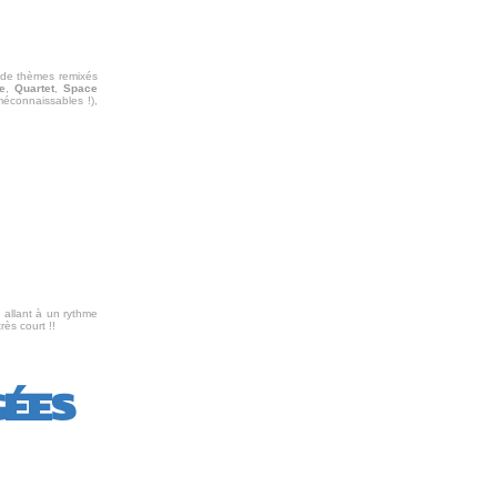
e de thèmes remixés
e
,
Quartet
,
Space
méconnaissables !),
 allant à un rythme
rès court !!
GÉES