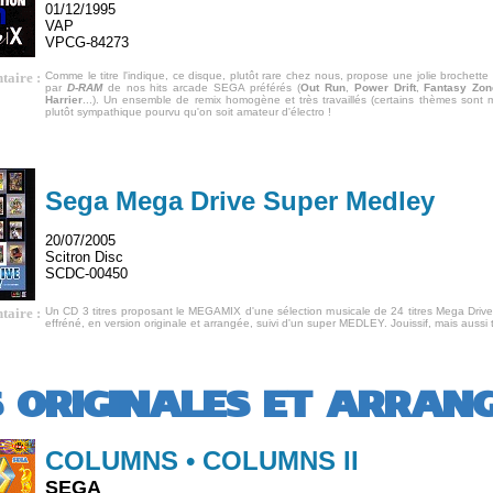
01/12/1995
VAP
VPCG-84273
aire :
Comme le titre l'indique, ce disque, plutôt rare chez nous, propose une jolie brochett
par
D-RAM
de nos hits arcade SEGA préférés (
Out Run
,
Power Drift
,
Fantasy Zon
Harrier
...). Un ensemble de remix homogène et très travaillés (certains thèmes sont 
plutôt sympathique pourvu qu'on soit amateur d'électro !
Sega Mega Drive Super Medley
20/07/2005
Scitron Disc
SCDC-00450
aire :
Un CD 3 titres proposant le MEGAMIX d'une sélection musicale de 24 titres Mega Drive
effréné, en version originale et arrangée, suivi d'un super MEDLEY. Jouissif, mais aussi t
 ORIGINALES ET ARRAN
COLUMNS • COLUMNS II
SEGA