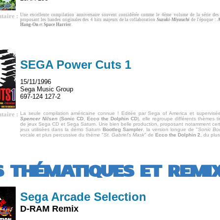
aire :
Une excellente compilation anniversaire souvent considérée comme le 4ème volume de la série de
proposant les bandes originales des 4 hits majeurs de la collaboration
Suzuki
-
Miyauchi
de l'époque :
A
Hang-On
et
Space Harrier
.
SEGA Power Cuts 1
15/11/1996
Sega Music Group
697-124 127-2
aire :
La seule compilation américaine connue ! Editée par Sega of America et supervisée
Spencer Nilsen
(
Sonic CD
,
Ecco the Dolphin CD
), elle regroupe différents thèmes t
de jeux Sega CD et Sega Saturn. Une bien belle production, proposant notamment cer
jeux utilisées dans la démo Saturn
Bootleg Sampler
, la version longue de "
Sonic B
vocale et plus percussive du thème "
St. Gabriel's Mask
" de
Ecco the Dolphin 2
, du plus
 THÉMATIQUES ET REMI
Sega Arcade Selection
D-RAM Remix