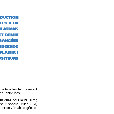
DUCTION
LES JEUX
ILATIONS
T REMIX
RRANGÉES
HEDGEHOG
LAISIR !
OSITEURS
s de tous les temps voient
des "chiptunes".
usiques pour leurs jeux ;
eur sonore utilisé (FM,
ient de véritables génies,