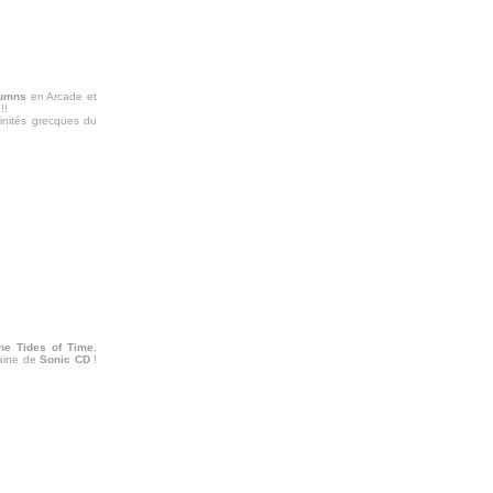
umns
en Arcade et
!!
vinités grecques du
he Tides of Time
,
caine de
Sonic CD
!