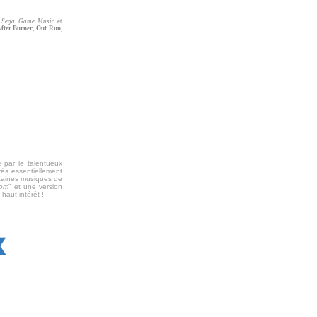
s
Sega Game Music
et
fter Burner
,
Out Run
,
 par le talentueux
irés essentiellement
taines musiques de
oom
" et une version
 haut intérêt !
X