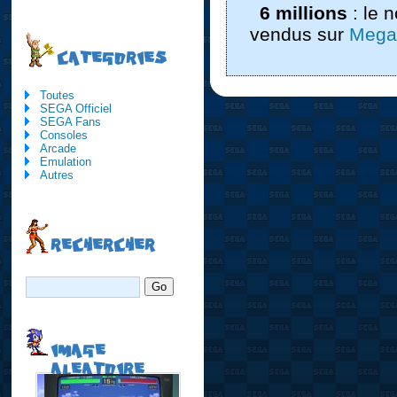
6 millions
: le 
vendus sur
Mega
CATEGORIES
Toutes
SEGA Officiel
SEGA Fans
Consoles
Arcade
Emulation
Autres
RECHERCHER
IMAGE
ALEATOIRE