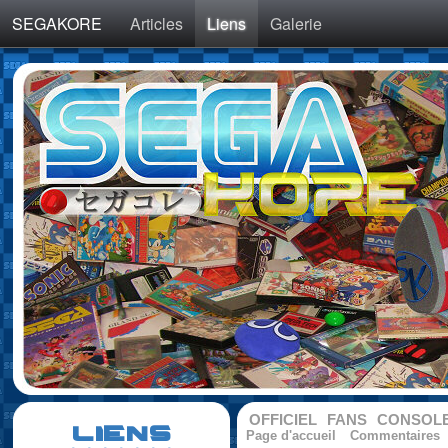
SEGAKORE
Articles
Liens
Galerie
OFFICIEL
FANS
CONSOL
LIENS
Page d'accueil
Commentaires