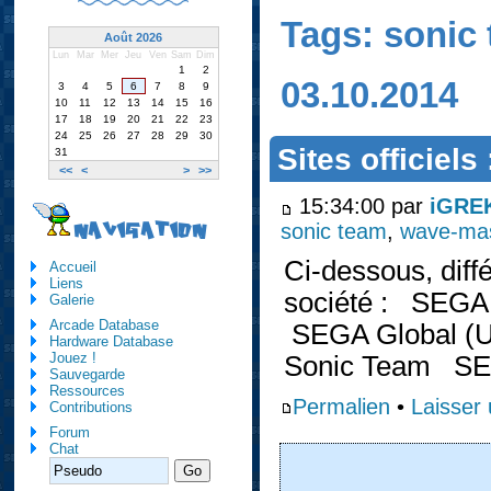
Tags: sonic
Août 2026
Lun
Mar
Mer
Jeu
Ven
Sam
Dim
1
2
03.10.2014
3
4
5
6
7
8
9
10
11
12
13
14
15
16
17
18
19
20
21
22
23
24
25
26
27
28
29
30
Sites officiel
31
<<
<
>
>>
15:34:00 par
iGRE
sonic team
,
wave-ma
NAVIGATION
Ci-dessous, diffé
Accueil
Liens
société : SEGA
Galerie
Arcade Database
SEGA Global (U
Hardware Database
Jouez !
Sonic Team SE
Sauvegarde
Ressources
Permalien
•
Laisser
Contributions
Forum
Chat