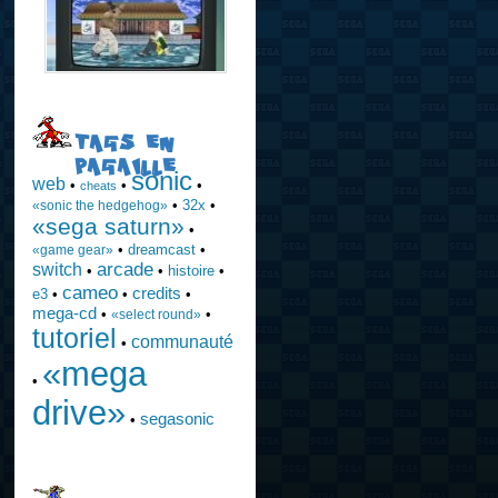
TAGS EN
PAGAILLE
sonic
web
•
•
•
cheats
•
32x
•
«sonic the hedgehog»
«sega saturn»
•
•
dreamcast
•
«game gear»
arcade
switch
•
•
histoire
•
cameo
credits
e3
•
•
•
mega-cd
•
•
«select round»
tutoriel
communauté
•
«mega
•
drive»
segasonic
•