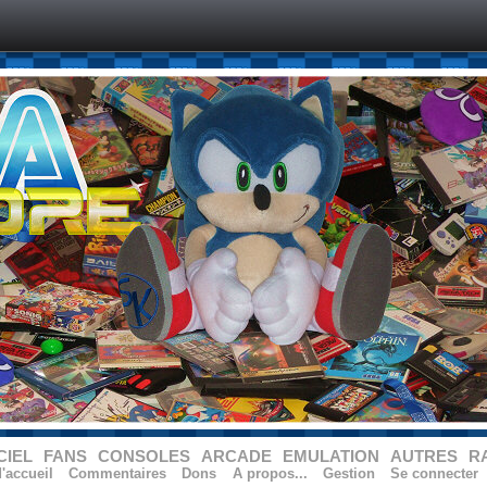
CIEL
FANS
CONSOLES
ARCADE
EMULATION
AUTRES
R
'accueil
Commentaires
Dons
A propos...
Gestion
Se connecter