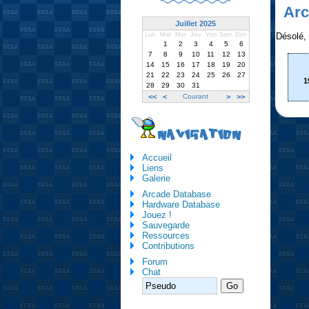
Arc
Juillet 2025
Désolé, i
Lun
Mar
Mer
Jeu
Ven
Sam
Dim
1
2
3
4
5
6
7
8
9
10
11
12
13
14
15
16
17
18
19
20
21
22
23
24
25
26
27
1
28
29
30
31
<<
<
Courant
>
>>
NAVIGATION
Accueil
Liens
Galerie
Arcade Database
Hardware Database
Jouez !
Sauvegarde
Ressources
Contributions
Forum
Chat