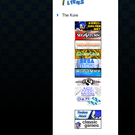
LIENS
The Kore