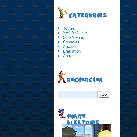
CATEGORIES
Toutes
SEGA Officiel
SEGA Fans
Consoles
Arcade
Emulation
Autres
RECHERCHER
IMAGE
ALEATOIRE