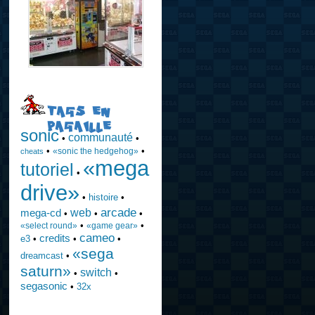
TAGS EN
PAGAILLE
sonic
communauté
•
•
•
•
«sonic the hedgehog»
cheats
«mega
tutoriel
•
drive»
•
histoire
•
arcade
web
mega-cd
•
•
•
•
•
«select round»
«game gear»
cameo
credits
e3
•
•
•
«sega
dreamcast
•
saturn»
switch
•
•
segasonic
•
32x