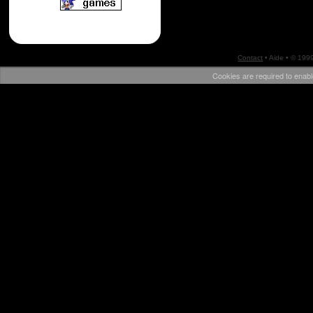
Contact
•
Aide
• © 199
Cookies are required to enabl