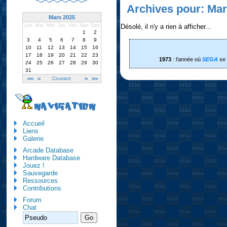
Archives pour: Mar
Mars 2025
Désolé, il n'y a rien à afficher...
Lun
Mar
Mer
Jeu
Ven
Sam
Dim
1
2
3
4
5
6
7
8
9
10
11
12
13
14
15
16
17
18
19
20
21
22
23
1973
: l'année où
SEGA
se 
24
25
26
27
28
29
30
31
<<
<
Courant
>
>>
NAVIGATION
Accueil
Liens
Galerie
Arcade Database
Hardware Database
Jouez !
Sauvegarde
Ressources
Contributions
Forum
Chat