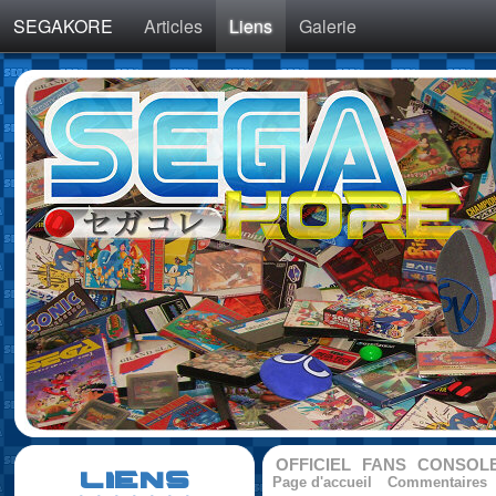
SEGAKORE
Articles
Liens
Galerie
OFFICIEL
FANS
CONSOL
LIENS
Page d'accueil
Commentaires