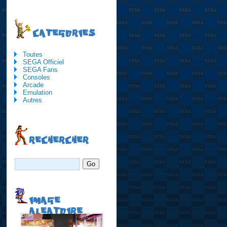
CATEGORIES
Toutes
SEGA Officiel
SEGA Fans
Consoles
Arcade
Emulation
Autres
RECHERCHER
IMAGE
ALEATOIRE