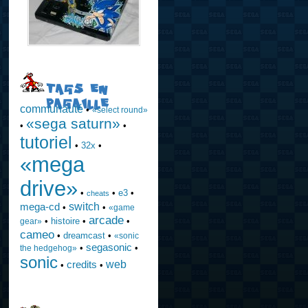
TAGS EN
PAGAILLE
communauté
•
«select round»
«sega saturn»
•
•
tutoriel
•
32x
•
«mega
drive»
•
•
e3
•
cheats
switch
mega-cd
•
•
«game
arcade
•
histoire
•
•
gear»
cameo
•
dreamcast
•
«sonic
segasonic
•
•
the hedgehog»
sonic
web
credits
•
•