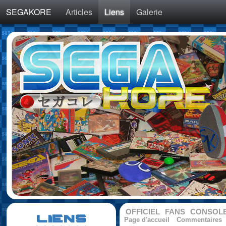
SEGAKORE
Articles
Liens
Galerie
OFFICIEL
FANS
CONSOL
LIENS
Page d'accueil
Commentaires