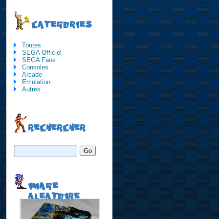
CATEGORIES
Toutes
SEGA Officiel
SEGA Fans
Consoles
Arcade
Emulation
Autres
RECHERCHER
IMAGE
ALEATOIRE