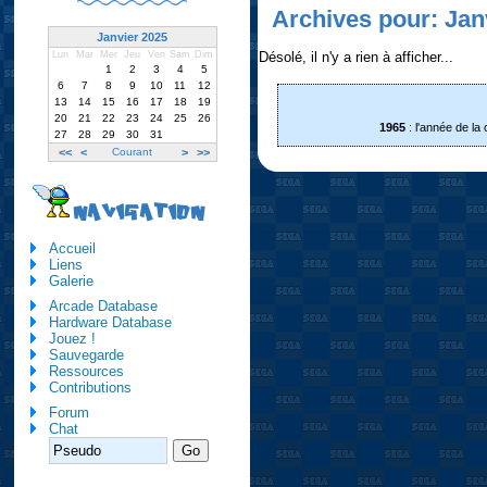
Archives pour: Jan
Janvier 2025
Désolé, il n'y a rien à afficher...
Lun
Mar
Mer
Jeu
Ven
Sam
Dim
1
2
3
4
5
6
7
8
9
10
11
12
13
14
15
16
17
18
19
20
21
22
23
24
25
26
1965
: l'année de la
27
28
29
30
31
<<
<
Courant
>
>>
NAVIGATION
Accueil
Liens
Galerie
Arcade Database
Hardware Database
Jouez !
Sauvegarde
Ressources
Contributions
Forum
Chat