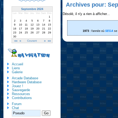
Archives pour: Se
Septembre 2024
Désolé, il n'y a rien à afficher...
Lun
Mar
Mer
Jeu
Ven
Sam
Dim
1
2
3
4
5
6
7
8
9
10
11
12
13
14
15
16
17
18
19
20
21
22
1973
: l'année où
SEGA
se 
23
24
25
26
27
28
29
30
<<
<
Courant
>
>>
NAVIGATION
Accueil
Liens
Galerie
Arcade Database
Hardware Database
Jouez !
Sauvegarde
Ressources
Contributions
Forum
Chat