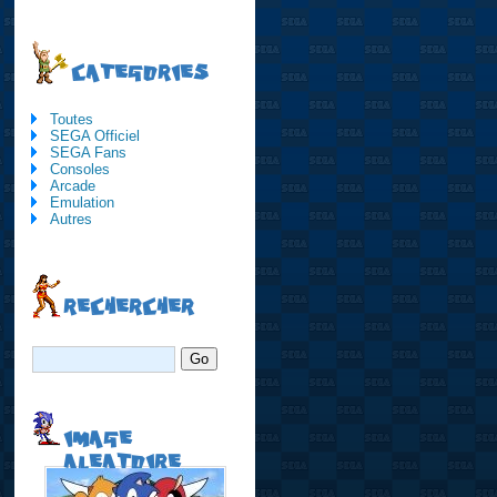
CATEGORIES
Toutes
SEGA Officiel
SEGA Fans
Consoles
Arcade
Emulation
Autres
RECHERCHER
IMAGE
ALEATOIRE