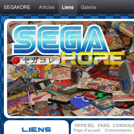
SEGAKORE
Articles
Liens
Galerie
OFFICIEL
FANS
CONSOL
LIENS
Page d'accueil
Commentaires