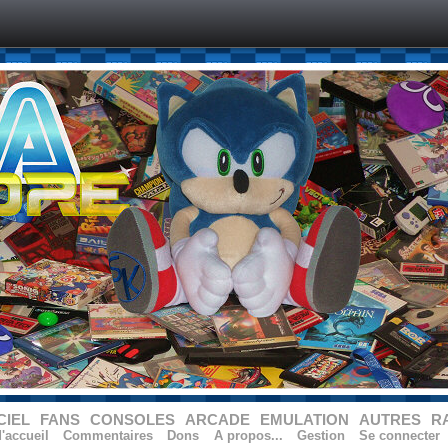
CIEL
FANS
CONSOLES
ARCADE
EMULATION
AUTRES
R
'accueil
Commentaires
Dons
A propos...
Gestion
Se connecter