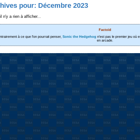
hives pour: Décembre 2023
l n'y a rien à afficher...
Factoïd
trairement à ce que l'on pourrait penser,
Sonic the Hedgehog
n'est pas le premier jeu où es
en arcade.