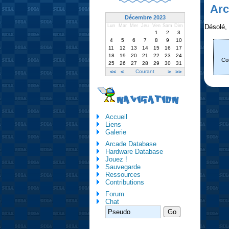
Arc
Décembre 2023
Désolé, i
Lun
Mar
Mer
Jeu
Ven
Sam
Dim
1
2
3
4
5
6
7
8
9
10
11
12
13
14
15
16
17
18
19
20
21
22
23
24
Con
25
26
27
28
29
30
31
<<
<
Courant
>
>>
NAVIGATION
Accueil
Liens
Galerie
Arcade Database
Hardware Database
Jouez !
Sauvegarde
Ressources
Contributions
Forum
Chat