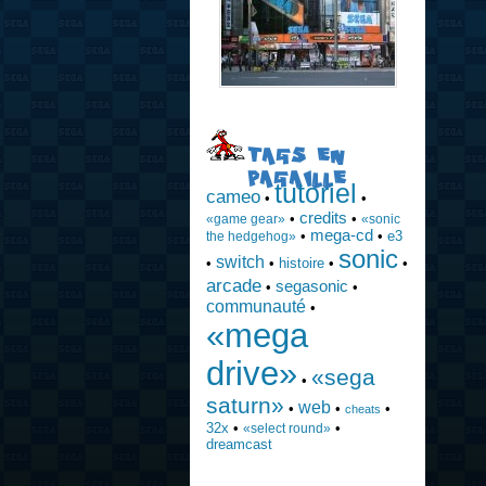
TAGS EN
PAGAILLE
tutoriel
cameo
•
•
credits
•
•
«game gear»
«sonic
mega-cd
•
•
e3
the hedgehog»
sonic
switch
•
•
histoire
•
•
arcade
segasonic
•
•
communauté
•
«mega
drive»
«sega
•
saturn»
web
•
•
•
cheats
32x
•
•
«select round»
dreamcast