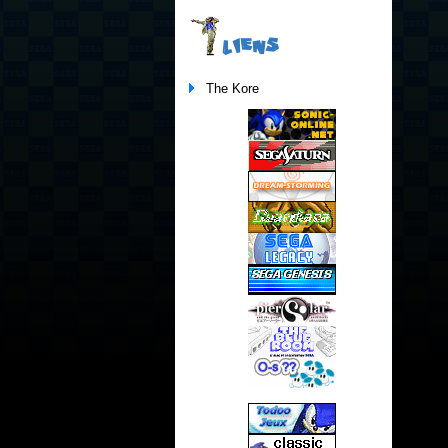
LIENS
The Kore