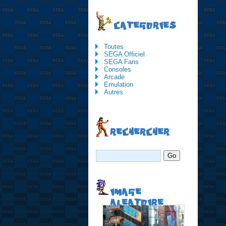
CATEGORIES
Toutes
SEGA Officiel
SEGA Fans
Consoles
Arcade
Emulation
Autres
RECHERCHER
IMAGE
ALEATOIRE