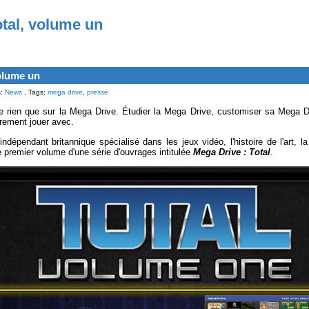
otal, volume un
olume un
s:
News
, Tags:
mega drive
,
presse
ie rien que sur la Mega Drive. Étudier la Mega Drive, customiser sa Mega D
rement jouer avec.
indépendant britannique spécialisé dans les jeux vidéo, l'histoire de l'art, la
 le premier volume d'une série d'ouvrages intitulée
Mega Drive : Total
.