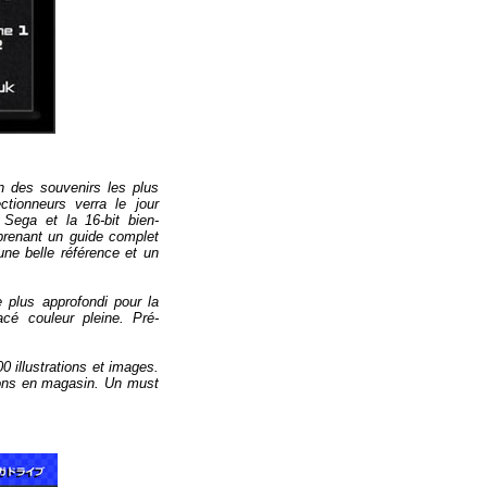
n des souvenirs les plus
tionneurs verra le jour
e
Sega et la 16-bit
bien-
renant un
guide complet
 une
belle référence
et un
e plus approfondi
pour
la
acé
couleur
pleine
.
Pré-
00
illustrations et images
.
ons en magasin
.
Un
must