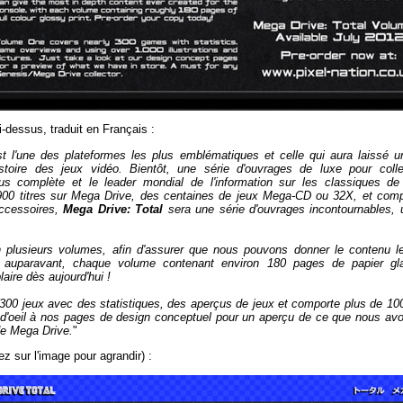
ci-dessus, traduit en Français :
st l'une
des plateformes les plus
emblématiques et celle qui aura
laissé u
istoire des jeux vidéo
.
Bientôt
,
une série
d'ouvrages de luxe pour collec
lus complète
et
le leader mondial
de l'information sur
les classiques d
900
titres sur
Mega
Drive, des
centaines de
jeux
Mega
-
CD ou
32X
,
et comp
accessoires
,
Mega Drive
: Total
sera une série d'ouvrages
incontournables
,
n
plusieurs volumes
, afin d'assurer
que nous pouvons donner
le contenu l
auparavant
, chaque volume
contenant
environ 180
pages
de
papier gl
laire dès aujourd'hui
!
 300
jeux
avec des statistiques
, des aperçus
de jeux
et
comporte
plus de 10
'oeil
à
nos
pages
de design conceptuel
pour
un aperçu
de ce que nous
av
de
Mega Drive
.
"
z sur l'image pour agrandir) :