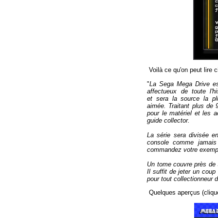
Voilà ce qu'on peut lire 
"
La
Sega
Mega Drive
e
affectueux
de toute l'h
et
sera
la
source la p
aimée
. Traitant
plus de 
pour
le matériel
et les 
guide
collector
.
La série
sera divisée e
console comme jamais 
commandez
votre exemp
Un
tome
couvre
près de
Il suffit de jeter
un coup d
pour tout collectionneur 
Quelques aperçus (clique