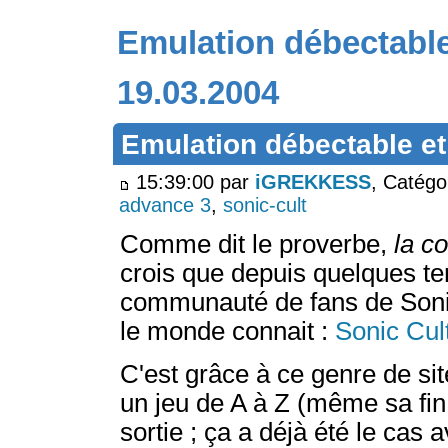
Emulation débectable
19.03.2004
Emulation débectable et
15:39:00 par
iGREKKESS
, Catégo
advance 3
,
sonic-cult
Comme dit le proverbe,
la c
crois que depuis quelques te
communauté de fans de Sonic
le monde connait :
Sonic Cul
C'est grâce à ce genre de si
un jeu de A à Z (même sa fi
sortie ; ça a déjà été le cas 