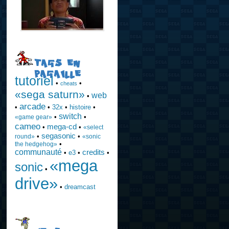
TAGS EN
PAGAILLE
tutoriel
•
•
cheats
«sega saturn»
web
•
arcade
•
•
32x
•
histoire
•
switch
•
•
«game gear»
cameo
mega-cd
•
•
«select
segasonic
•
•
round»
«sonic
•
the hedgehog»
communauté
credits
•
e3
•
•
«mega
sonic
•
drive»
•
dreamcast