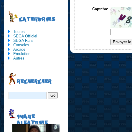
Captcha:
CATEGORIES
Toutes
SEGA Officiel
SEGA Fans
Consoles
Arcade
Emulation
Autres
RECHERCHER
IMAGE
ALEATOIRE