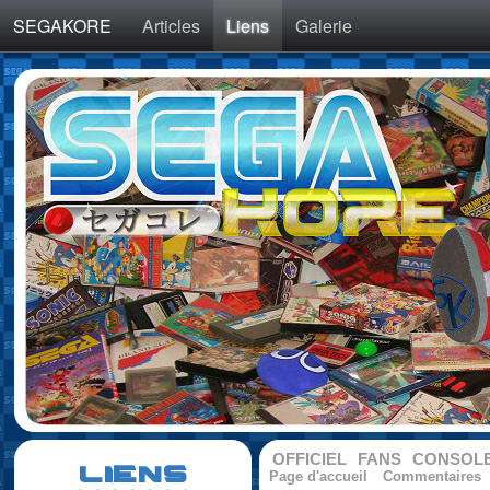
SEGAKORE
Articles
Liens
Galerie
OFFICIEL
FANS
CONSOL
LIENS
Page d'accueil
Commentaires