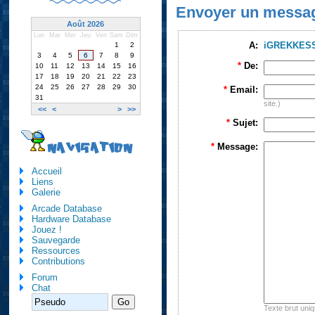
Envoyer un messa
Août 2026
Lun
Mar
Mer
Jeu
Ven
Sam
Dim
A:
iGREKKES
1
2
3
4
5
6
7
8
9
*
De:
10
11
12
13
14
15
16
17
18
19
20
21
22
23
24
25
26
27
28
29
30
*
Email:
31
site.)
<<
<
>
>>
*
Sujet:
NAVIGATION
*
Message:
Accueil
Liens
Galerie
Arcade Database
Hardware Database
Jouez !
Sauvegarde
Ressources
Contributions
Forum
Chat
Texte brut uni