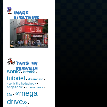
IMAGE
ALEATOIRE
TAGS EN
PAGAILLE
sonic
arcade
•
•
tutoriel
•
dreamcast
•
•
«sonic the hedgehog»
segasonic
•
•
«game gear»
«mega
32x
•
drive»
•