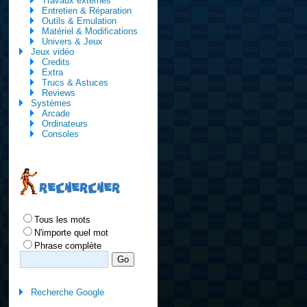
Travaux externes
Entretien & Réparation
Outils & Emulation
Matériel & Modifications
Univers & Jeux
Jeux vidéo
Credits
Extra
Trucs & Astuces
Reviews
Systèmes
Arcade
Ordinateurs
Consoles
RECHERCHER
Tous les mots
N'importe quel mot
Phrase complète
Recherche Google