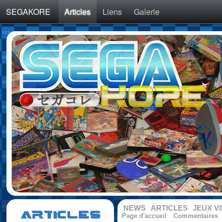
SEGAKORE
Articles
Liens
Galerie
NEWS
ARTICLES
JEUX V
ARTICLES
Page d'accueil
Commentaires