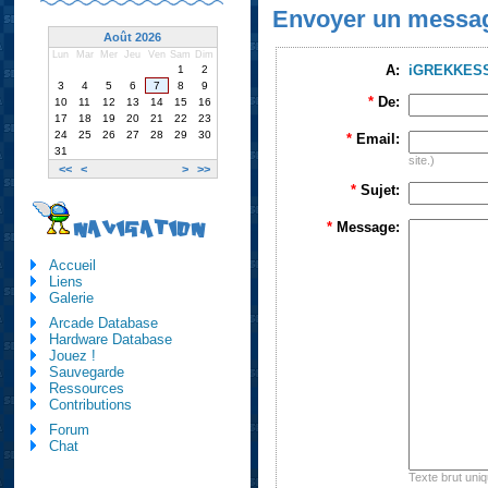
Envoyer un messa
Août 2026
Lun
Mar
Mer
Jeu
Ven
Sam
Dim
A:
iGREKKES
1
2
3
4
5
6
7
8
9
*
De:
10
11
12
13
14
15
16
17
18
19
20
21
22
23
24
25
26
27
28
29
30
*
Email:
31
site.)
<<
<
>
>>
*
Sujet:
NAVIGATION
*
Message:
Accueil
Liens
Galerie
Arcade Database
Hardware Database
Jouez !
Sauvegarde
Ressources
Contributions
Forum
Chat
Texte brut uni