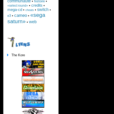
communauté
•
histoire
•
credits
•
•
«select round»
switch
mega-cd
•
•
•
cheats
«sega
cameo
e3
•
•
saturn»
web
•
LIENS
The Kore