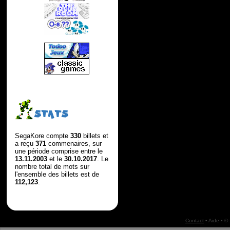
STATS
SegaKore compte
330
billets et
a reçu
371
commenaires, sur
une période comprise entre le
13.11.2003
et le
30.10.2017
. Le
nombre total de mots sur
l'ensemble des billets est de
112,123
.
Contact
•
Aide
• ©