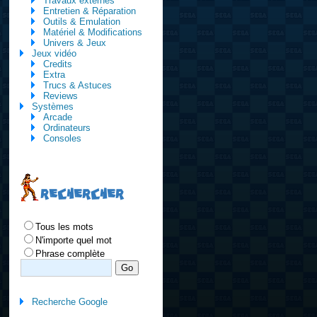
Travaux externes
Entretien & Réparation
Outils & Emulation
Matériel & Modifications
Univers & Jeux
Jeux vidéo
Credits
Extra
Trucs & Astuces
Reviews
Systèmes
Arcade
Ordinateurs
Consoles
RECHERCHER
Tous les mots
N'importe quel mot
Phrase complète
Recherche Google