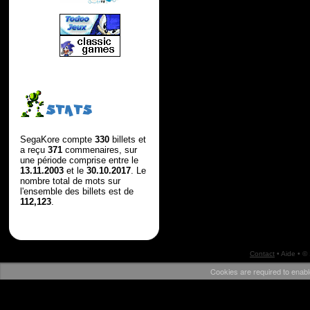
STATS
SegaKore compte
330
billets et
a reçu
371
commenaires, sur
une période comprise entre le
13.11.2003
et le
30.10.2017
. Le
nombre total de mots sur
l'ensemble des billets est de
112,123
.
Contact
•
Aide
• ©
Cookies are required to enabl