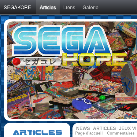
SEGAKORE
Articles
Liens
Galerie
NEWS
ARTICLES
JEUX V
ARTICLES
Page d'accueil
Commentaires