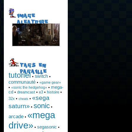
IMAGE
ALEATOIRE
TAGS EN
PAGAILLE
tutoriel
switch
•
•
communauté
•
«game gear»
mega-
•
•
«sonic the hedgehog»
cd
•
dreamcast
•
e3
•
histoire
•
«sega
32x
•
•
cheats
sonic
saturn»
•
•
«mega
arcade
•
drive»
segasonic
•
•