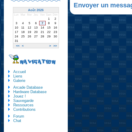
Envoyer un messa
Août 2026
Lun
Mar
Mer
Jeu
Ven
Sam
Dim
1
2
3
4
5
6
7
8
9
10
11
12
13
14
15
16
17
18
19
20
21
22
23
24
25
26
27
28
29
30
31
<<
<
>
>>
NAVIGATION
Accueil
Liens
Galerie
Arcade Database
Hardware Database
Jouez !
Sauvegarde
Ressources
Contributions
Forum
Chat