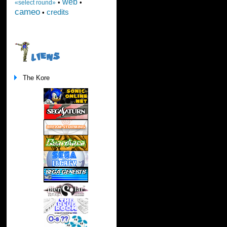
web
•
•
«select round»
cameo
credits
•
LIENS
The Kore