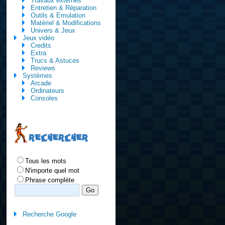
Travaux externes
Entretien & Réparation
Outils & Emulation
Matériel & Modifications
Univers & Jeux
Jeux vidéo
Credits
Extra
Trucs & Astuces
Reviews
Systèmes
Arcade
Ordinateurs
Consoles
RECHERCHER
Tous les mots
N'importe quel mot
Phrase complète
Recherche Google