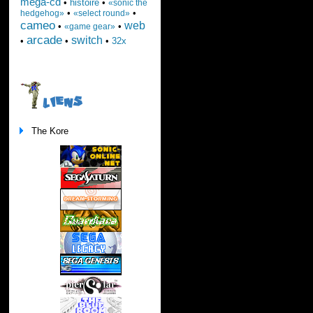
mega-cd
•
histoire
•
«sonic the
•
•
hedgehog»
«select round»
cameo
web
•
•
«game gear»
arcade
switch
•
•
•
32x
LIENS
The Kore