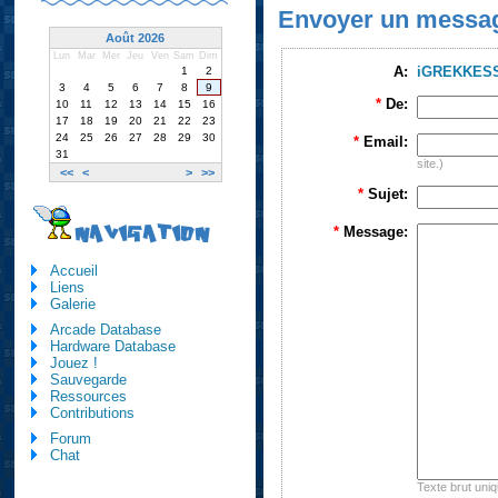
Envoyer un messa
Août 2026
Lun
Mar
Mer
Jeu
Ven
Sam
Dim
A:
iGREKKES
1
2
3
4
5
6
7
8
9
*
De:
10
11
12
13
14
15
16
17
18
19
20
21
22
23
24
25
26
27
28
29
30
*
Email:
31
site.)
<<
<
>
>>
*
Sujet:
NAVIGATION
*
Message:
Accueil
Liens
Galerie
Arcade Database
Hardware Database
Jouez !
Sauvegarde
Ressources
Contributions
Forum
Chat
Texte brut uni