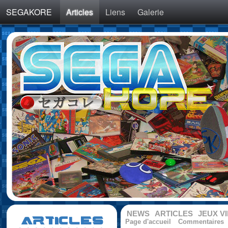
SEGAKORE
Articles
Liens
Galerie
NEWS
ARTICLES
JEUX V
ARTICLES
Page d'accueil
Commentaires