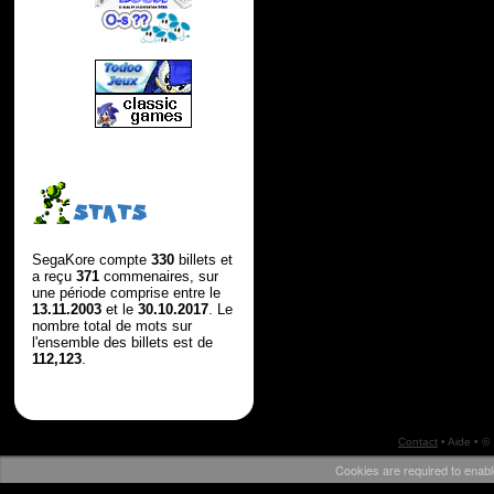
STATS
SegaKore compte
330
billets et
a reçu
371
commenaires, sur
une période comprise entre le
13.11.2003
et le
30.10.2017
. Le
nombre total de mots sur
l'ensemble des billets est de
112,123
.
Contact
•
Aide
• ©
Cookies are required to enabl