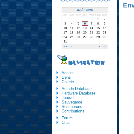
Env
Août 2026
Lun
Mar
Mer
Jeu
Ven
Sam
Dim
1
2
3
4
5
6
7
8
9
10
11
12
13
14
15
16
17
18
19
20
21
22
23
24
25
26
27
28
29
30
31
<<
<
>
>>
NAVIGATION
Accueil
Liens
Galerie
Arcade Database
Hardware Database
Jouez !
Sauvegarde
Ressources
Contributions
Forum
Chat