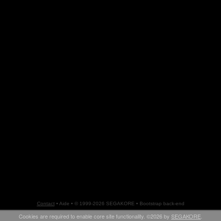
Contact
•
Aide
• © 1999-2026 SEGAKORE •
Bootstrap back-end
Cookies are required to enable core site functionality. ©2026 by
SEGAKORE
.