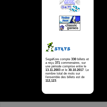
STATS
SegaKore compte
330
billets et
a reçu
371
commenaires, sur
une période comprise entre le
13.11.2003
et le
30.10.2017
. Le
nombre total de mots sur
l'ensemble des billets est de
112,123
.