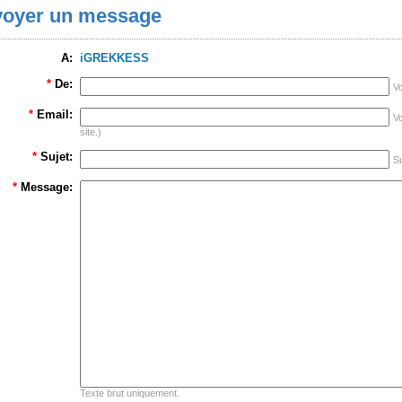
oyer un message
A:
iGREKKESS
*
De:
V
*
Email:
Vo
site.)
*
Sujet:
Su
*
Message:
Texte brut uniquement.