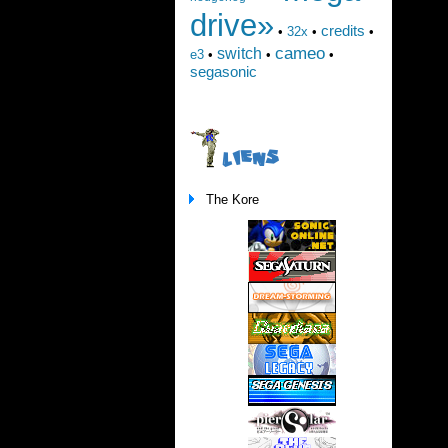
drive»
credits
•
32x
•
•
cameo
switch
e3
•
•
•
segasonic
LIENS
The Kore