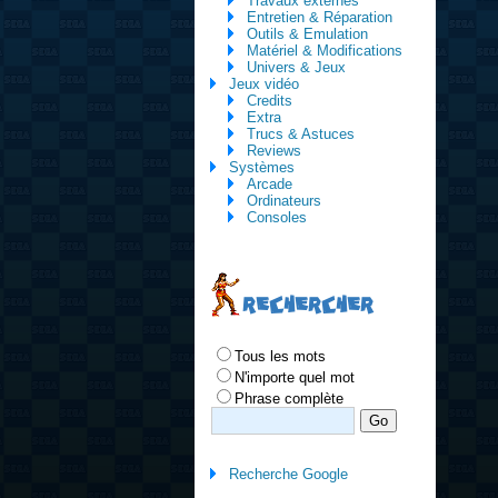
Travaux externes
Entretien & Réparation
Outils & Emulation
Matériel & Modifications
Univers & Jeux
Jeux vidéo
Credits
Extra
Trucs & Astuces
Reviews
Systèmes
Arcade
Ordinateurs
Consoles
RECHERCHER
Tous les mots
N'importe quel mot
Phrase complète
Recherche Google