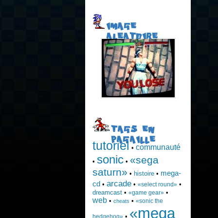
IMAGE
ALEATOIRE
TAGS EN
PAGAILLE
tutoriel
communauté
•
sonic
«sega
•
•
saturn»
mega-
•
histoire
•
arcade
cd
•
•
•
«select round»
dreamcast
•
•
«game gear»
web
•
•
«sonic the
cheats
«mega
•
hedgehog»