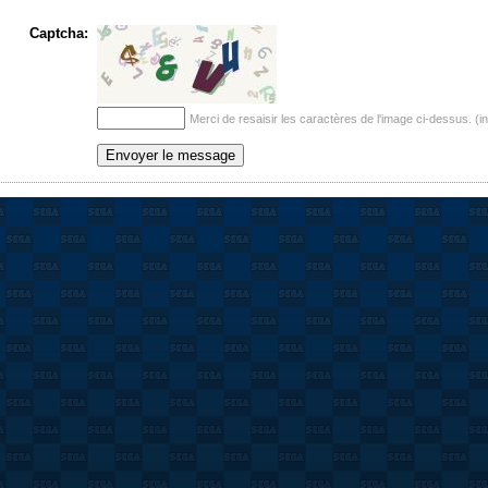
Captcha:
Merci de resaisir les caractères de l'image ci-dessus. (i