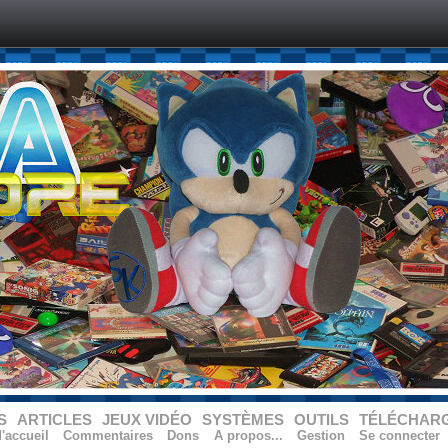
S
ARTICLES
JEUX VIDÉO
SYSTÈMES
OUTILS
TÉLÉCHAR
'accueil
Commentaires
Dons
A propos...
Gestion
Se connecter