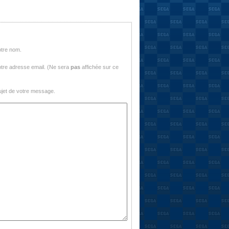
otre nom.
tre adresse email. (Ne sera
pas
affichée sur ce
jet de votre message.