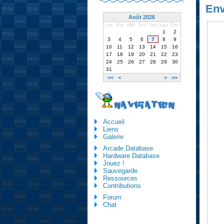
Env
Août 2026
Lun
Mar
Mer
Jeu
Ven
Sam
Dim
1
2
3
4
5
6
7
8
9
10
11
12
13
14
15
16
17
18
19
20
21
22
23
24
25
26
27
28
29
30
31
<<
<
>
>>
NAVIGATION
Accueil
Liens
Galerie
Arcade Database
Hardware Database
Jouez !
Sauvegarde
Ressources
Contributions
Forum
Chat