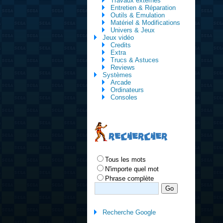
Travaux externes
Entretien & Réparation
Outils & Emulation
Matériel & Modifications
Univers & Jeux
Jeux vidéo
Credits
Extra
Trucs & Astuces
Reviews
Systèmes
Arcade
Ordinateurs
Consoles
RECHERCHER
Tous les mots
N'importe quel mot
Phrase complète
Recherche Google