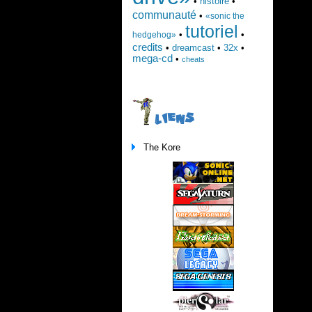
•
histoire
•
communauté
•
«sonic the
tutoriel
•
•
hedgehog»
credits
•
dreamcast
•
32x
•
mega-cd
•
cheats
LIENS
The Kore