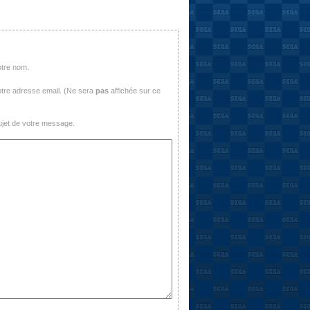
otre nom.
tre adresse email. (Ne sera
pas
affichée sur ce
jet de votre message.