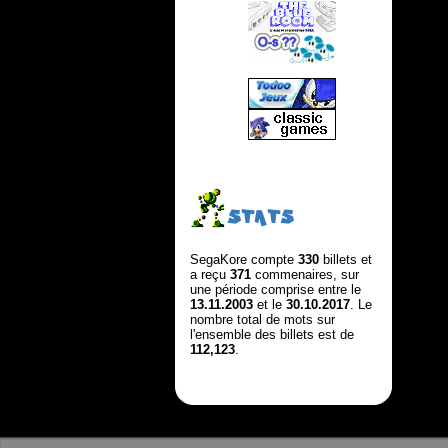
STATS
SegaKore compte
330
billets et
a reçu
371
commenaires, sur
une période comprise entre le
13.11.2003
et le
30.10.2017
. Le
nombre total de mots sur
l'ensemble des billets est de
112,123
.