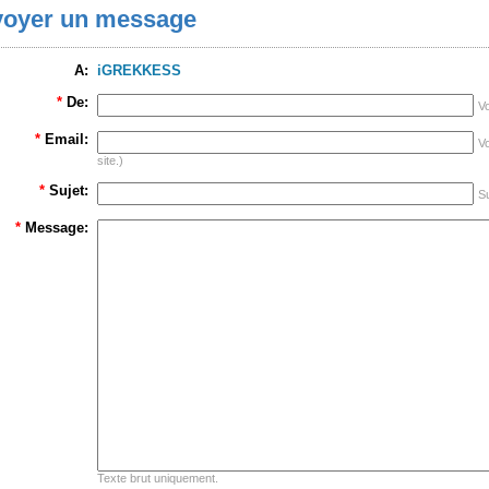
oyer un message
A:
iGREKKESS
*
De:
V
*
Email:
Vo
site.)
*
Sujet:
Su
*
Message:
Texte brut uniquement.