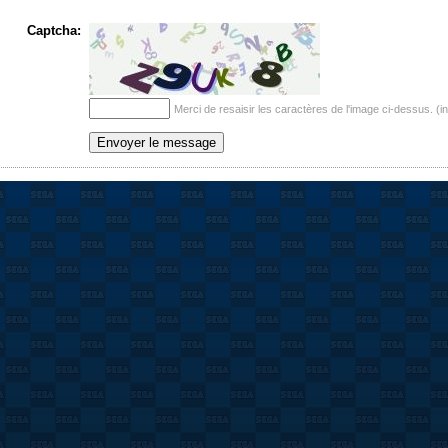
Captcha:
Merci de resaisir les caractères de l'image ci-dessus. (i