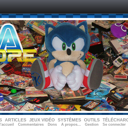
S
ARTICLES
JEUX VIDÉO
SYSTÈMES
OUTILS
TÉLÉCHAR
'accueil
Commentaires
Dons
A propos...
Gestion
Se connecter