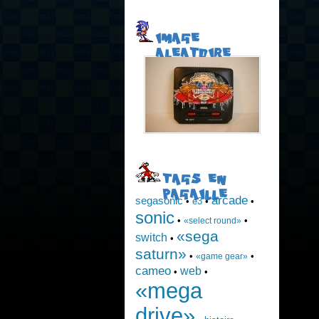
IMAGE
ALEATOIRE
TAGS EN
PAGAILLE
arcade
segasonic
•
e3
•
•
sonic
•
•
«select round»
«sega
switch
•
saturn»
•
•
«game gear»
cameo
web
•
•
«mega
drive»