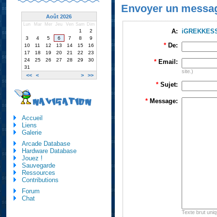
Envoyer un messa
Août 2026
Lun
Mar
Mer
Jeu
Ven
Sam
Dim
A:
iGREKKES
1
2
3
4
5
6
7
8
9
*
De:
10
11
12
13
14
15
16
17
18
19
20
21
22
23
24
25
26
27
28
29
30
*
Email:
31
site.)
<<
<
>
>>
*
Sujet:
NAVIGATION
*
Message:
Accueil
Liens
Galerie
Arcade Database
Hardware Database
Jouez !
Sauvegarde
Ressources
Contributions
Forum
Chat
Texte brut uni