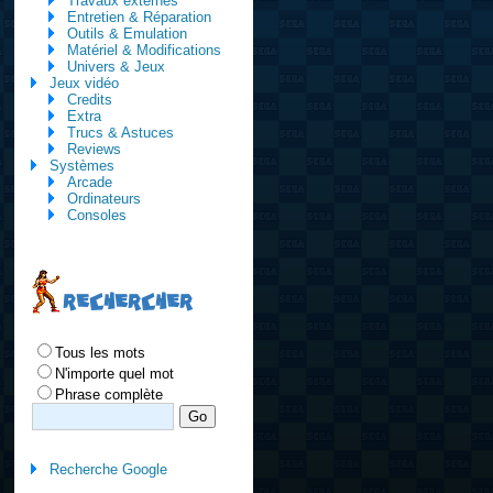
Travaux externes
Entretien & Réparation
Outils & Emulation
Matériel & Modifications
Univers & Jeux
Jeux vidéo
Credits
Extra
Trucs & Astuces
Reviews
Systèmes
Arcade
Ordinateurs
Consoles
RECHERCHER
Tous les mots
N'importe quel mot
Phrase complète
Recherche Google