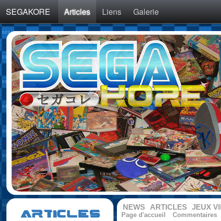
SEGAKORE
Articles
Liens
Galerie
NEWS
ARTICLES
JEUX V
ARTICLES
Page d'accueil
Commentaires