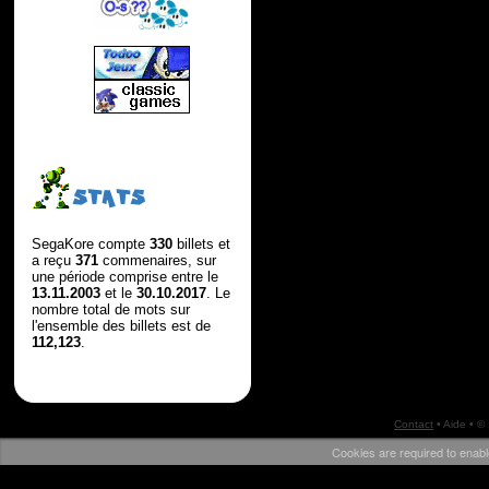
STATS
SegaKore compte
330
billets et
a reçu
371
commenaires, sur
une période comprise entre le
13.11.2003
et le
30.10.2017
. Le
nombre total de mots sur
l'ensemble des billets est de
112,123
.
Contact
•
Aide
• ©
Cookies are required to enabl