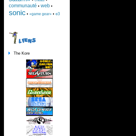
communauté
web
•
•
sonic
•
•
e3
«game gear»
LIENS
The Kore