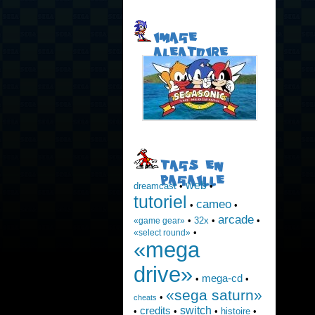
IMAGE
ALEATOIRE
TAGS EN
PAGAILLE
web
dreamcast
•
•
tutoriel
cameo
•
•
arcade
•
32x
•
•
«game gear»
•
«select round»
«mega
drive»
mega-cd
•
•
«sega saturn»
•
cheats
switch
credits
•
•
•
histoire
•