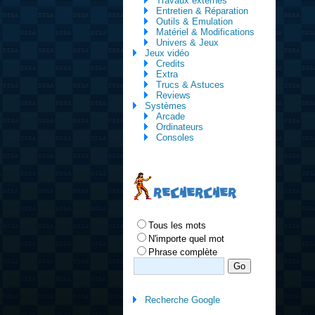
Travaux externes
Entretien & Réparation
Outils & Emulation
Matériel & Modifications
Univers & Jeux
Jeux vidéo
Credits
Extra
Trucs & Astuces
Reviews
Systèmes
Arcade
Ordinateurs
Consoles
RECHERCHER
Tous les mots
N'importe quel mot
Phrase complète
Recherche Google