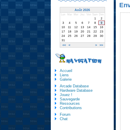
Env
Août 2026
Lun
Mar
Mer
Jeu
Ven
Sam
Dim
1
2
3
4
5
6
7
8
9
10
11
12
13
14
15
16
17
18
19
20
21
22
23
24
25
26
27
28
29
30
31
<<
<
>
>>
NAVIGATION
Accueil
Liens
Galerie
Arcade Database
Hardware Database
Jouez !
Sauvegarde
Ressources
Contributions
Forum
Chat