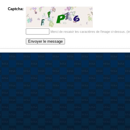
Captcha:
Merci de resaisir les caractères de l'image ci-dessus. (i