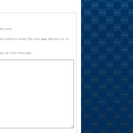
otre nom.
tre adresse email. (Ne sera
pas
affichée sur ce
jet de votre message.