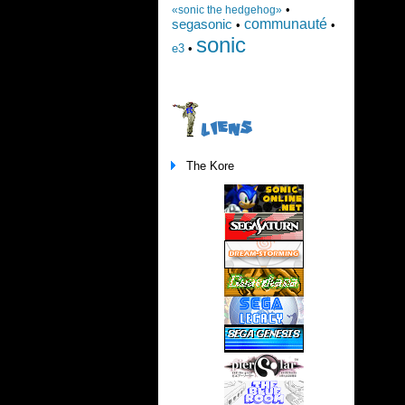
•
«sonic the hedgehog»
communauté
segasonic
•
•
sonic
e3
•
LIENS
The Kore