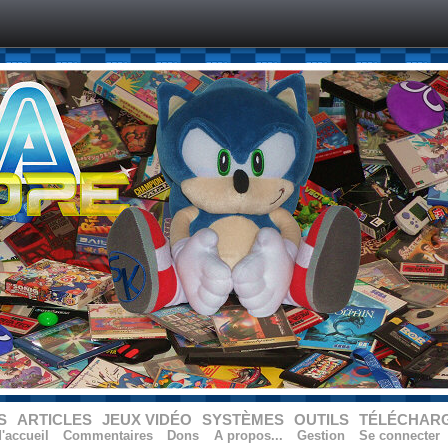
S
ARTICLES
JEUX VIDÉO
SYSTÈMES
OUTILS
TÉLÉCHAR
'accueil
Commentaires
Dons
A propos...
Gestion
Se connecter