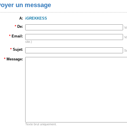
oyer un message
A:
iGREKKESS
*
De:
V
*
Email:
Vo
site.)
*
Sujet:
Su
*
Message:
Texte brut uniquement.