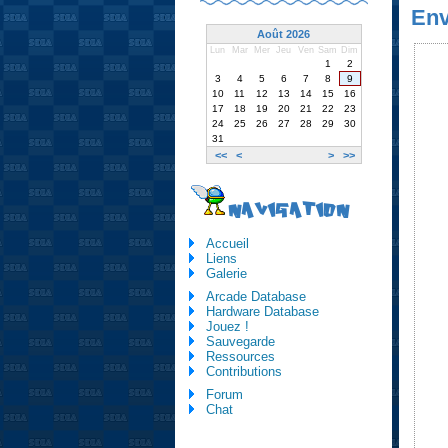
Env
Août 2026
Lun
Mar
Mer
Jeu
Ven
Sam
Dim
1
2
3
4
5
6
7
8
9
10
11
12
13
14
15
16
17
18
19
20
21
22
23
24
25
26
27
28
29
30
31
<<
<
>
>>
NAVIGATION
Accueil
Liens
Galerie
Arcade Database
Hardware Database
Jouez !
Sauvegarde
Ressources
Contributions
Forum
Chat