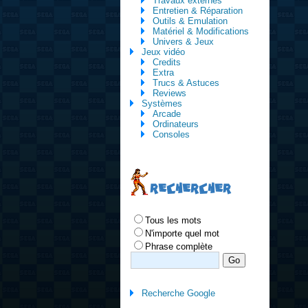
Travaux externes
Entretien & Réparation
Outils & Emulation
Matériel & Modifications
Univers & Jeux
Jeux vidéo
Credits
Extra
Trucs & Astuces
Reviews
Systèmes
Arcade
Ordinateurs
Consoles
RECHERCHER
Tous les mots
N'importe quel mot
Phrase complète
Recherche Google