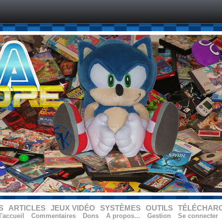
S
ARTICLES
JEUX VIDÉO
SYSTÈMES
OUTILS
TÉLÉCHAR
'accueil
Commentaires
Dons
A propos...
Gestion
Se connecter