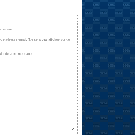
otre nom.
tre adresse email. (Ne sera
pas
affichée sur ce
jet de votre message.