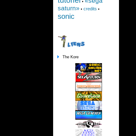
«sega
•
saturn»
credits
•
•
sonic
LIENS
The Kore