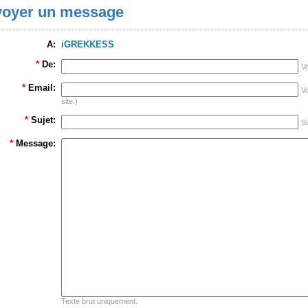
oyer un message
A:
iGREKKESS
*
De:
V
*
Email:
Vo
site.)
*
Sujet:
Su
*
Message:
Texte brut uniquement.