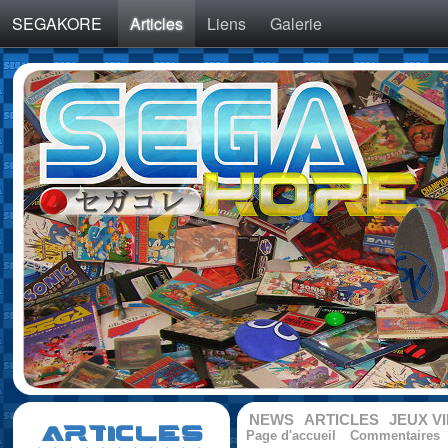
SEGAKORE
Articles
Liens
Galerie
NEWS
ARTICLES
JEUX V
ARTICLES
Page d'accueil
Commentaires