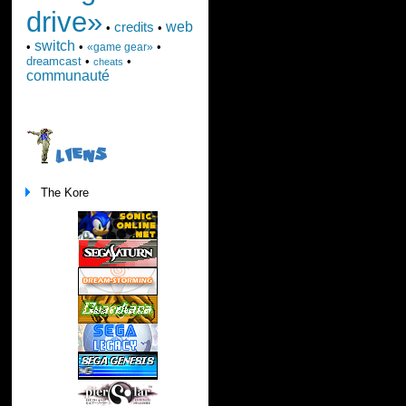
drive»
web
credits
•
•
switch
•
•
•
«game gear»
dreamcast
•
•
cheats
communauté
LIENS
The Kore