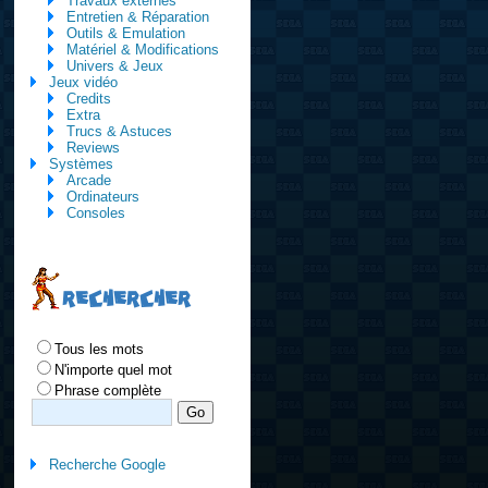
Travaux externes
Entretien & Réparation
Outils & Emulation
Matériel & Modifications
Univers & Jeux
Jeux vidéo
Credits
Extra
Trucs & Astuces
Reviews
Systèmes
Arcade
Ordinateurs
Consoles
RECHERCHER
Tous les mots
N'importe quel mot
Phrase complète
Recherche Google