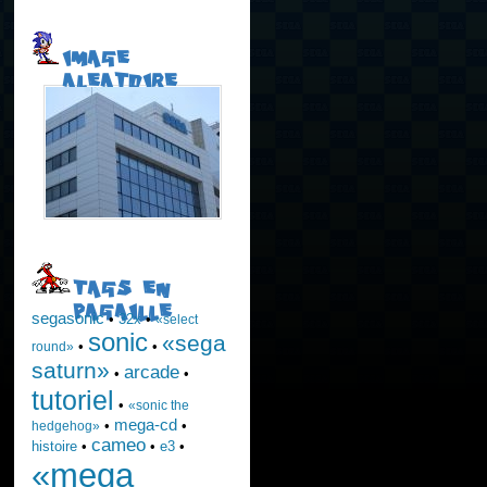
IMAGE
ALEATOIRE
TAGS EN
PAGAILLE
segasonic
•
32x
•
«select
sonic
«sega
•
•
round»
saturn»
arcade
•
•
tutoriel
•
«sonic the
mega-cd
•
•
hedgehog»
cameo
histoire
•
•
e3
•
«mega