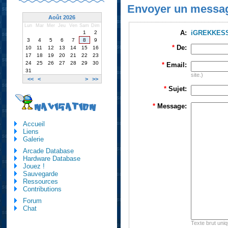
Envoyer un messa
Août 2026
Lun
Mar
Mer
Jeu
Ven
Sam
Dim
A:
iGREKKES
1
2
3
4
5
6
7
8
9
*
De:
10
11
12
13
14
15
16
17
18
19
20
21
22
23
24
25
26
27
28
29
30
*
Email:
31
site.)
<<
<
>
>>
*
Sujet:
NAVIGATION
*
Message:
Accueil
Liens
Galerie
Arcade Database
Hardware Database
Jouez !
Sauvegarde
Ressources
Contributions
Forum
Chat
Texte brut uni