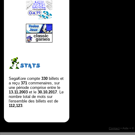
STATS
SegaKore compte
330
billets et
a reçu
371
commenaires, sur
une période comprise entre le
13.11.2003
et le
30.10.2017
. Le
nombre total de mots sur
l'ensemble des billets est de
112,123
.
Contact
•
Aide
• ©