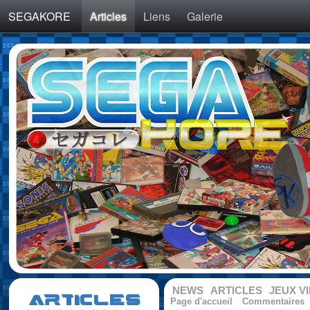
SEGAKORE
Articles
Liens
Galerie
NEWS
ARTICLES
JEUX V
ARTICLES
Page d'accueil
Commentaires