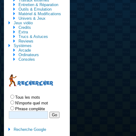
Travaux externes
Entretien & Réparation
Outils & Emulation
Matériel & Modifications
Univers & Jeux
Jeux vidéo
Credits
Extra
Trucs & Astuces
Reviews
Systèmes
Arcade
Ordinateurs
Consoles
RECHERCHER
Tous les mots
N'importe quel mot
Phrase complète
Recherche Google