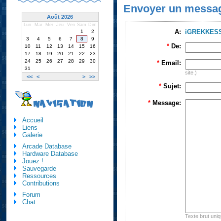
Envoyer un messa
Août 2026
Lun
Mar
Mer
Jeu
Ven
Sam
Dim
A:
iGREKKES
1
2
3
4
5
6
7
8
9
*
De:
10
11
12
13
14
15
16
17
18
19
20
21
22
23
24
25
26
27
28
29
30
*
Email:
31
site.)
<<
<
>
>>
*
Sujet:
NAVIGATION
*
Message:
Accueil
Liens
Galerie
Arcade Database
Hardware Database
Jouez !
Sauvegarde
Ressources
Contributions
Forum
Chat
Texte brut uni