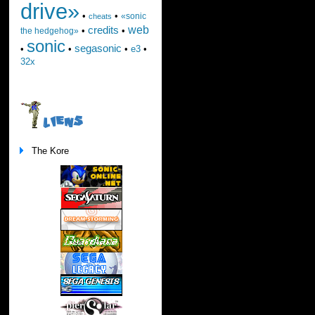
drive»
•
•
«sonic
cheats
web
credits
•
•
the hedgehog»
sonic
segasonic
•
•
•
e3
•
32x
LIENS
The Kore