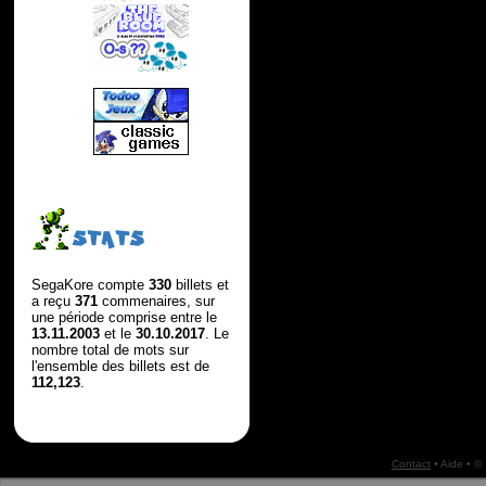
STATS
SegaKore compte
330
billets et
a reçu
371
commenaires, sur
une période comprise entre le
13.11.2003
et le
30.10.2017
. Le
nombre total de mots sur
l'ensemble des billets est de
112,123
.
Contact
•
Aide
• ©