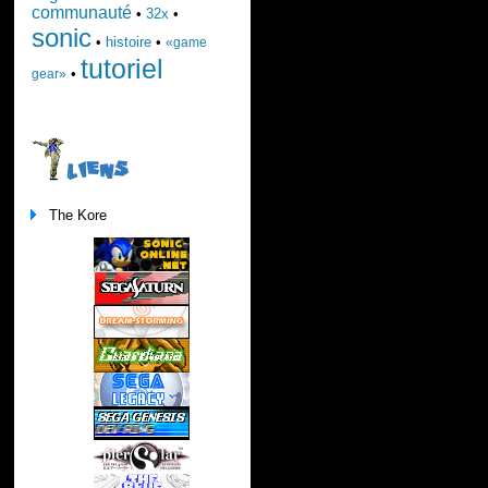
communauté
•
32x
•
sonic
•
histoire
•
«game
tutoriel
•
gear»
LIENS
The Kore