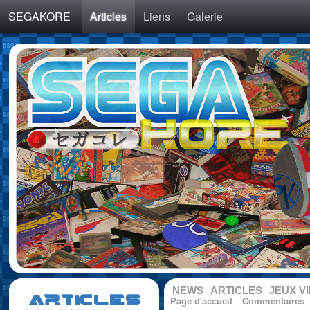
SEGAKORE
Articles
Liens
Galerie
NEWS
ARTICLES
JEUX V
ARTICLES
Page d'accueil
Commentaires