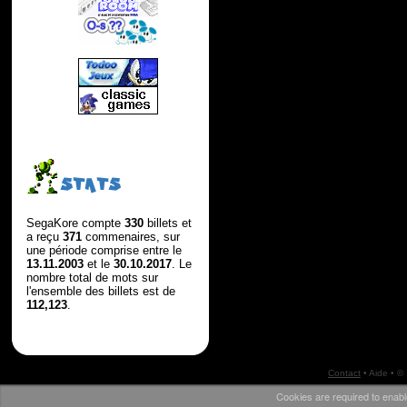
STATS
SegaKore compte
330
billets et
a reçu
371
commenaires, sur
une période comprise entre le
13.11.2003
et le
30.10.2017
. Le
nombre total de mots sur
l'ensemble des billets est de
112,123
.
Contact
•
Aide
• ©
Cookies are required to enabl