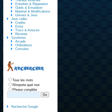
Travaux externes
Entretien & Réparation
Outils & Emulation
Matériel & Modifications
Univers & Jeux
Jeux vidéo
Credits
Extra
Trucs & Astuces
Reviews
Systèmes
Arcade
Ordinateurs
Consoles
RECHERCHER
Tous les mots
N'importe quel mot
Phrase complète
Recherche Google