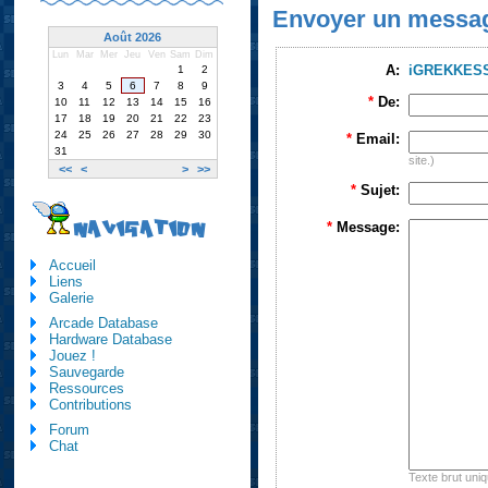
Envoyer un messa
Août 2026
Lun
Mar
Mer
Jeu
Ven
Sam
Dim
A:
iGREKKES
1
2
3
4
5
6
7
8
9
*
De:
10
11
12
13
14
15
16
17
18
19
20
21
22
23
24
25
26
27
28
29
30
*
Email:
31
site.)
<<
<
>
>>
*
Sujet:
NAVIGATION
*
Message:
Accueil
Liens
Galerie
Arcade Database
Hardware Database
Jouez !
Sauvegarde
Ressources
Contributions
Forum
Chat
Texte brut uni