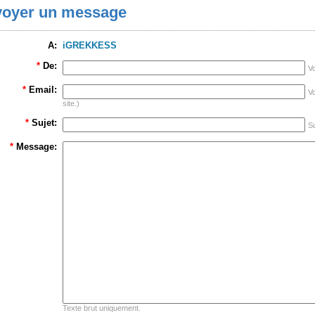
oyer un message
A:
iGREKKESS
*
De:
V
*
Email:
Vo
site.)
*
Sujet:
Su
*
Message:
Texte brut uniquement.