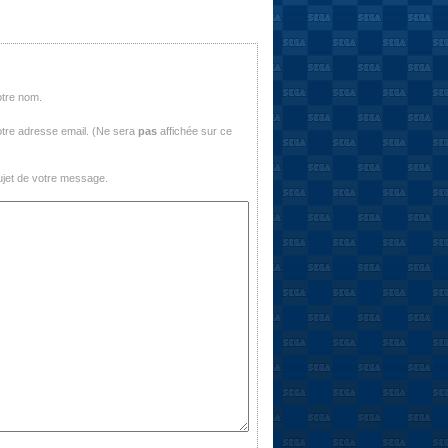
otre nom.
tre adresse email. (Ne sera
pas
affichée sur ce
jet de votre message.