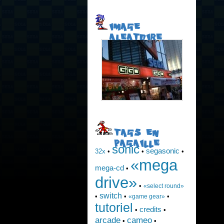
IMAGE
ALEATOIRE
TAGS EN
PAGAILLE
sonic
segasonic
32x
•
•
•
«mega
mega-cd
•
drive»
•
«select round»
switch
•
•
•
«game gear»
tutoriel
credits
•
•
arcade
cameo
•
•