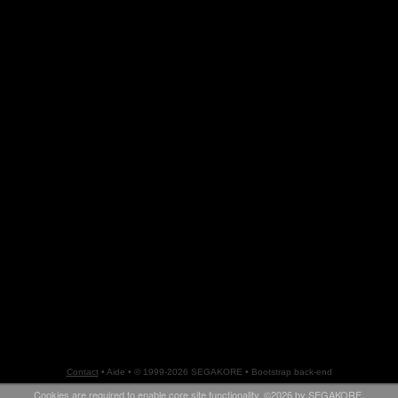
Contact
•
Aide
• © 1999-2026 SEGAKORE •
Bootstrap back-end
Cookies are required to enable core site functionality. ©2026 by
SEGAKORE
.