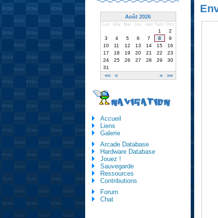
Env
Août 2026
Lun
Mar
Mer
Jeu
Ven
Sam
Dim
1
2
3
4
5
6
7
8
9
10
11
12
13
14
15
16
17
18
19
20
21
22
23
24
25
26
27
28
29
30
31
<<
<
>
>>
NAVIGATION
Accueil
Liens
Galerie
Arcade Database
Hardware Database
Jouez !
Sauvegarde
Ressources
Contributions
Forum
Chat