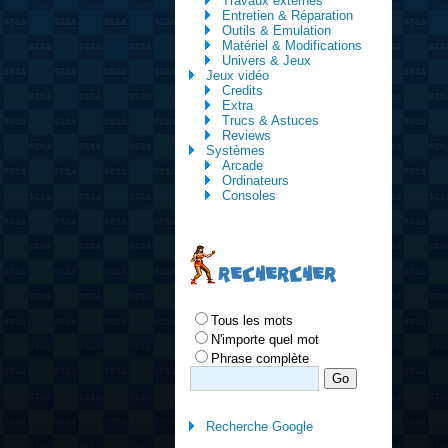
Travaux externes
Entretien & Réparation
Outils & Emulation
Matériel & Modifications
Univers & Jeux
Jeux vidéo
Credits
Extra
Trucs & Astuces
Reviews
Systèmes
Arcade
Ordinateurs
Consoles
RECHERCHER
Tous les mots
N'importe quel mot
Phrase complète
Recherche Google