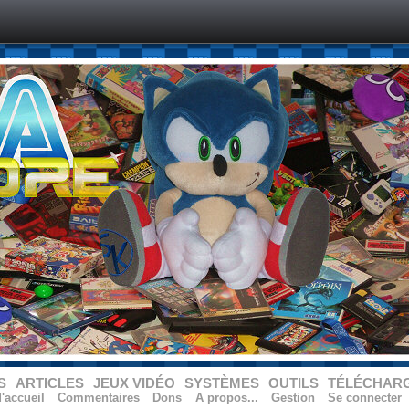
S
ARTICLES
JEUX VIDÉO
SYSTÈMES
OUTILS
TÉLÉCHAR
'accueil
Commentaires
Dons
A propos...
Gestion
Se connecter