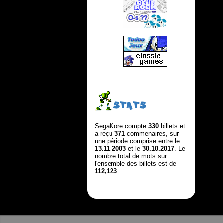
STATS
SegaKore compte
330
billets et
a reçu
371
commenaires, sur
une période comprise entre le
13.11.2003
et le
30.10.2017
. Le
nombre total de mots sur
l'ensemble des billets est de
112,123
.