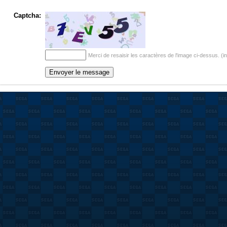
Captcha:
Merci de resaisir les caractères de l'image ci-dessus. (i