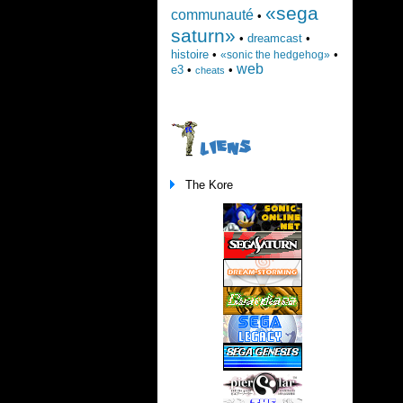
«sega
communauté
•
saturn»
•
dreamcast
•
histoire
•
•
«sonic the hedgehog»
web
e3
•
•
cheats
LIENS
The Kore