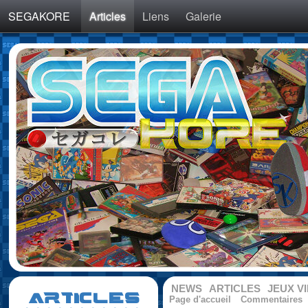
SEGAKORE
Articles
Liens
Galerie
NEWS
ARTICLES
JEUX V
ARTICLES
Page d'accueil
Commentaires