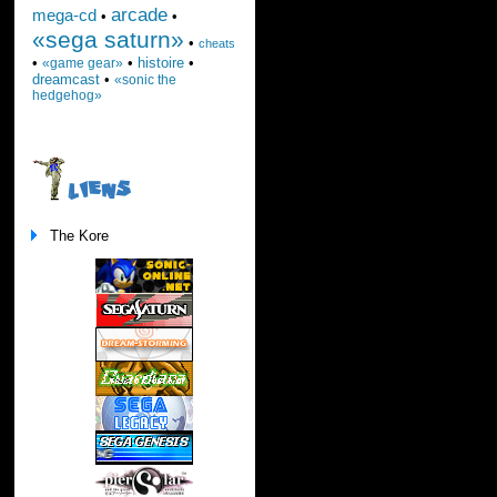
arcade
mega-cd
•
•
«sega saturn»
•
cheats
•
•
histoire
•
«game gear»
dreamcast
•
«sonic the
hedgehog»
LIENS
The Kore