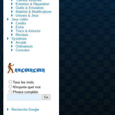
Travaux externes
Entretien & Réparation
Outils & Emulation
Matériel & Modifications
Univers & Jeux
Jeux vidéo
Credits
Extra
Trucs & Astuces
Reviews
Systèmes
Arcade
Ordinateurs
Consoles
RECHERCHER
Tous les mots
N'importe quel mot
Phrase complète
Recherche Google