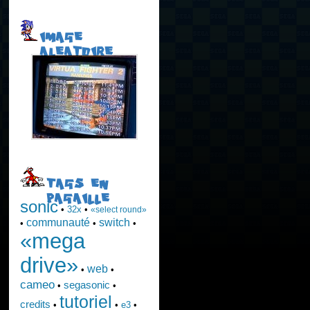
IMAGE
ALEATOIRE
TAGS EN
PAGAILLE
sonic
•
32x
•
«select round»
communauté
switch
•
•
•
«mega
drive»
web
•
•
cameo
segasonic
•
•
tutoriel
credits
•
•
e3
•