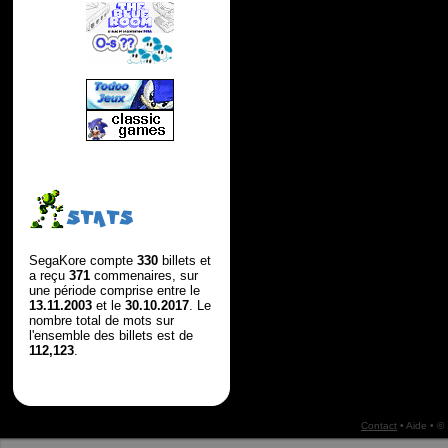
STATS
SegaKore compte
330
billets et
a reçu
371
commenaires, sur
une période comprise entre le
13.11.2003
et le
30.10.2017
. Le
nombre total de mots sur
l'ensemble des billets est de
112,123
.
Contact
•
Aide
• ©