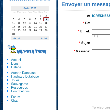
Envoyer un messa
Août 2026
Lun
Mar
Mer
Jeu
Ven
Sam
Dim
A:
iGREKKES
1
2
3
4
5
6
7
8
9
*
De:
10
11
12
13
14
15
16
17
18
19
20
21
22
23
24
25
26
27
28
29
30
*
Email:
31
site.)
<<
<
>
>>
*
Sujet:
NAVIGATION
*
Message:
Accueil
Liens
Galerie
Arcade Database
Hardware Database
Jouez !
Sauvegarde
Ressources
Contributions
Forum
Chat
Texte brut uni