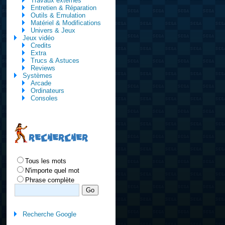
Travaux externes
Entretien & Réparation
Outils & Emulation
Matériel & Modifications
Univers & Jeux
Jeux vidéo
Credits
Extra
Trucs & Astuces
Reviews
Systèmes
Arcade
Ordinateurs
Consoles
RECHERCHER
Tous les mots
N'importe quel mot
Phrase complète
Recherche Google