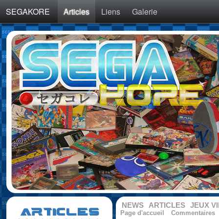
SEGAKORE
Articles
Liens
Galerie
NEWS
ARTICLES
JEUX V
ARTICLES
Page d'accueil
Commentaires