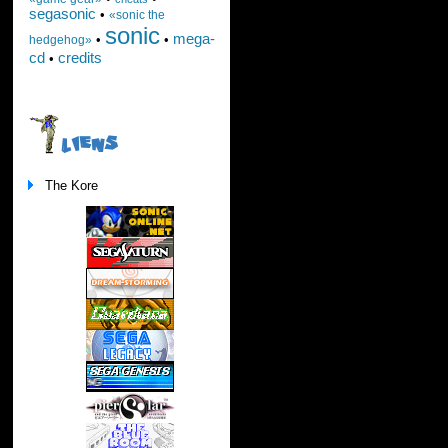
segasonic
•
«sonic the
sonic
mega-
•
•
hedgehog»
cd
credits
•
LIENS
The Kore