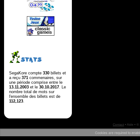
STATS
SegaKore compte
330
billets et
a reçu
371
commenaires, sur
une période comprise entre le
13.11.2003
et le
30.10.2017
. Le
nombre total de mots sur
l'ensemble des billets est de
112,123
.
Contact
•
Aide
• ©
Cookies are required to enabl