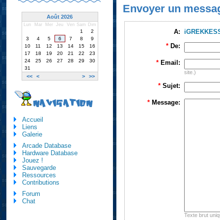
Envoyer un messa
Août 2026
Lun
Mar
Mer
Jeu
Ven
Sam
Dim
A:
iGREKKES
1
2
3
4
5
6
7
8
9
*
De:
10
11
12
13
14
15
16
17
18
19
20
21
22
23
24
25
26
27
28
29
30
*
Email:
31
site.)
<<
<
>
>>
*
Sujet:
NAVIGATION
*
Message:
Accueil
Liens
Galerie
Arcade Database
Hardware Database
Jouez !
Sauvegarde
Ressources
Contributions
Forum
Chat
Texte brut uni