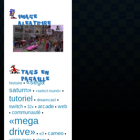
IMAGE
ALEATOIRE
TAGS EN
PAGAILLE
«sega
histoire
•
saturn»
•
•
«select round»
tutoriel
•
dreamcast
•
arcade
switch
web
•
32x
•
•
communauté
•
•
«mega
drive»
cameo
•
e3
•
•
•
•
«game gear»
cheats