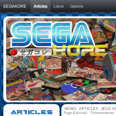
SEGAKORE
Articles
Liens
Galerie
NEWS
ARTICLES
JEUX V
ARTICLES
Page d'accueil
Commentaires