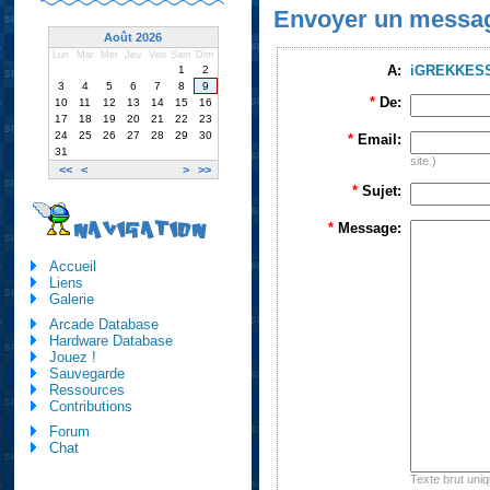
Envoyer un messa
Août 2026
Lun
Mar
Mer
Jeu
Ven
Sam
Dim
A:
iGREKKES
1
2
3
4
5
6
7
8
9
*
De:
10
11
12
13
14
15
16
17
18
19
20
21
22
23
24
25
26
27
28
29
30
*
Email:
31
site.)
<<
<
>
>>
*
Sujet:
NAVIGATION
*
Message:
Accueil
Liens
Galerie
Arcade Database
Hardware Database
Jouez !
Sauvegarde
Ressources
Contributions
Forum
Chat
Texte brut uni