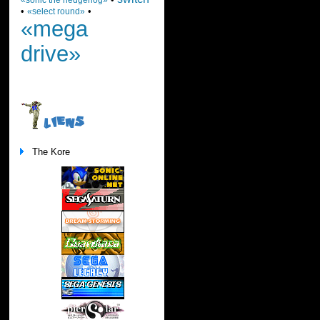
•
•
«select round»
«mega
drive»
LIENS
The Kore