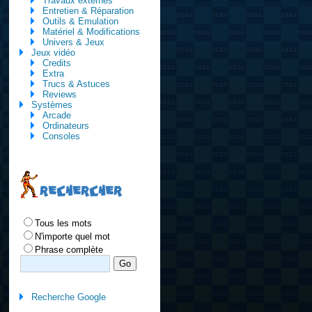
Travaux externes
Entretien & Réparation
Outils & Emulation
Matériel & Modifications
Univers & Jeux
Jeux vidéo
Credits
Extra
Trucs & Astuces
Reviews
Systèmes
Arcade
Ordinateurs
Consoles
RECHERCHER
Tous les mots
N'importe quel mot
Phrase complète
Recherche Google