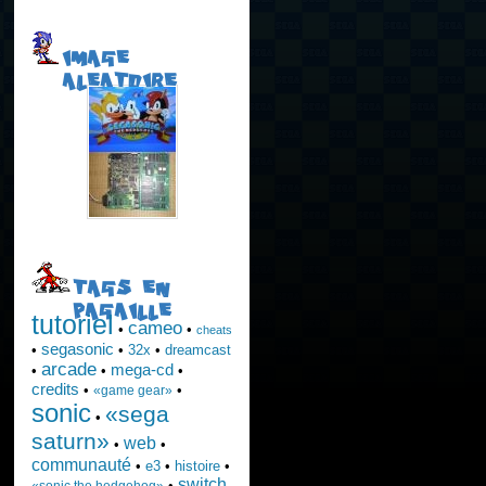
IMAGE
ALEATOIRE
TAGS EN
PAGAILLE
tutoriel
cameo
•
•
cheats
segasonic
•
•
32x
•
dreamcast
arcade
mega-cd
•
•
•
credits
•
•
«game gear»
sonic
«sega
•
saturn»
web
•
•
communauté
•
e3
•
histoire
•
switch
•
«sonic the hedgehog»