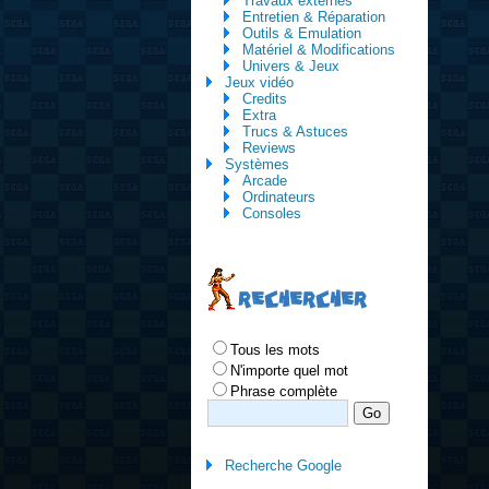
Travaux externes
Entretien & Réparation
Outils & Emulation
Matériel & Modifications
Univers & Jeux
Jeux vidéo
Credits
Extra
Trucs & Astuces
Reviews
Systèmes
Arcade
Ordinateurs
Consoles
RECHERCHER
Tous les mots
N'importe quel mot
Phrase complète
Recherche Google