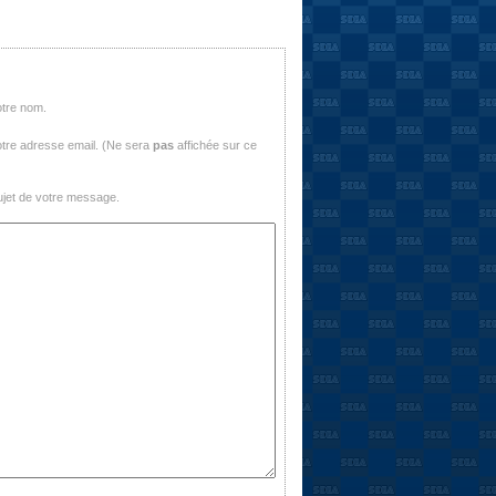
otre nom.
tre adresse email. (Ne sera
pas
affichée sur ce
jet de votre message.