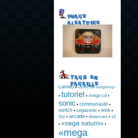
IMAGE
ALEATOIRE
TAGS EN
PAGAILLE
cameo
•
«sonic the hedgehog»
tutoriel
mega-cd
•
•
•
sonic
communauté
•
•
switch
web
segasonic
•
•
•
arcade
32x
•
•
dreamcast
•
e3
«sega saturn»
•
•
«mega