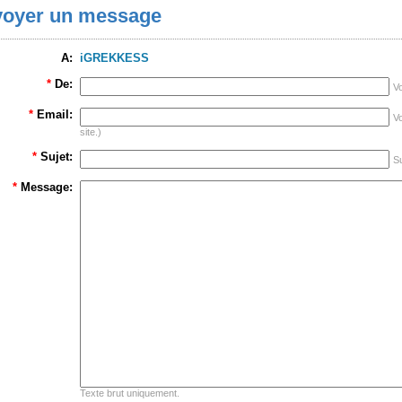
oyer un message
A:
iGREKKESS
*
De:
V
*
Email:
Vo
site.)
*
Sujet:
Su
*
Message:
Texte brut uniquement.