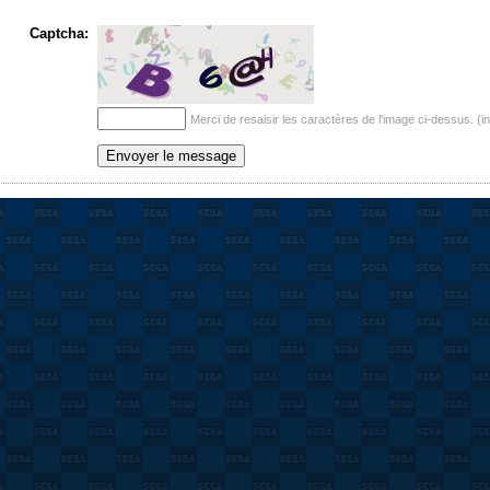
Captcha:
Merci de resaisir les caractères de l'image ci-dessus. (i