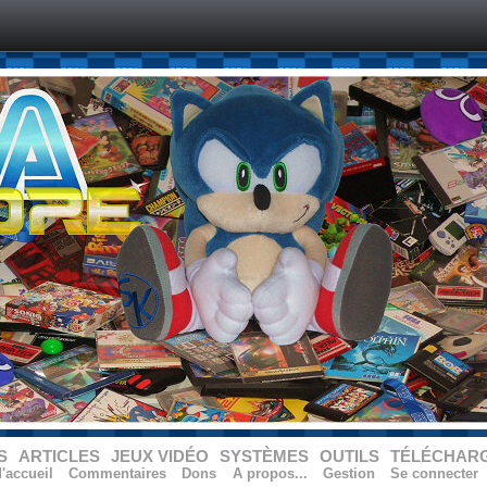
S
ARTICLES
JEUX VIDÉO
SYSTÈMES
OUTILS
TÉLÉCHAR
'accueil
Commentaires
Dons
A propos...
Gestion
Se connecter