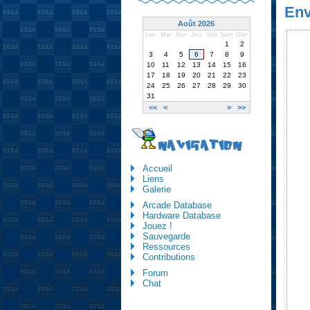
Env
Août 2026
Lun
Mar
Mer
Jeu
Ven
Sam
Dim
1
2
3
4
5
6
7
8
9
10
11
12
13
14
15
16
17
18
19
20
21
22
23
24
25
26
27
28
29
30
31
<<
<
>
>>
NAVIGATION
Accueil
Liens
Galerie
Arcade Database
Hardware Database
Jouez !
Sauvegarde
Ressources
Contributions
Forum
Chat