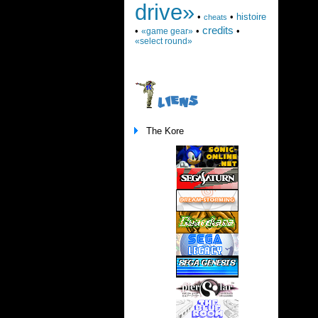
drive»
•
•
histoire
cheats
credits
•
•
•
«game gear»
«select round»
LIENS
The Kore