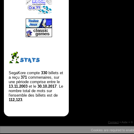
STATS
SegaKore compte
330
billets et
a reçu
371
commenaires, sur
une période comprise entre le
13.11.2003
et le
30.10.2017
. Le
nombre total de mots sur
l'ensemble des billets est de
112,123
.
Contact
•
Aide
• ©
Cookies are required to enabl