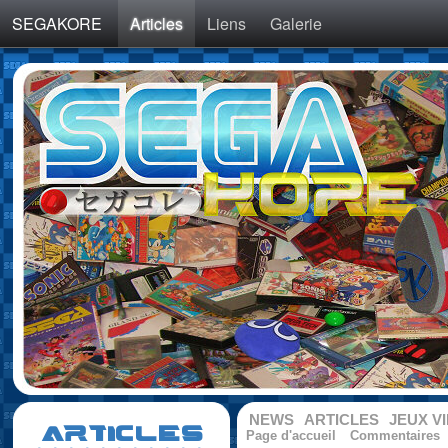
SEGAKORE
Articles
Liens
Galerie
NEWS
ARTICLES
JEUX V
ARTICLES
Page d'accueil
Commentaires