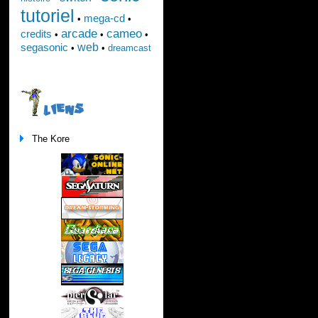
tutoriel
mega-cd
•
•
arcade
cameo
credits
•
•
•
web
segasonic
•
•
dreamcast
LIENS
The Kore