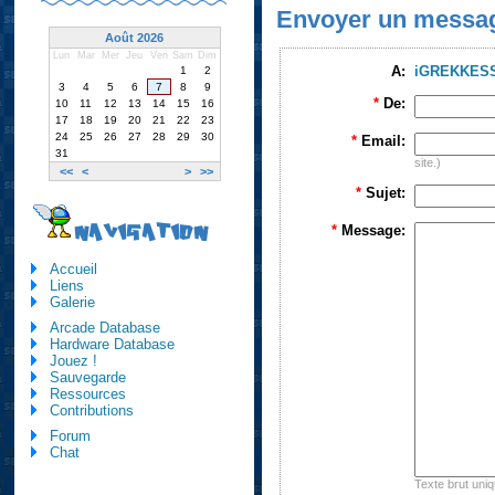
Envoyer un messa
Août 2026
Lun
Mar
Mer
Jeu
Ven
Sam
Dim
A:
iGREKKES
1
2
3
4
5
6
7
8
9
*
De:
10
11
12
13
14
15
16
17
18
19
20
21
22
23
24
25
26
27
28
29
30
*
Email:
31
site.)
<<
<
>
>>
*
Sujet:
NAVIGATION
*
Message:
Accueil
Liens
Galerie
Arcade Database
Hardware Database
Jouez !
Sauvegarde
Ressources
Contributions
Forum
Chat
Texte brut uni