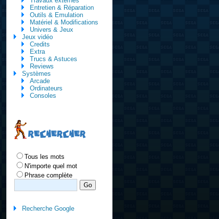
Travaux externes
Entretien & Réparation
Outils & Emulation
Matériel & Modifications
Univers & Jeux
Jeux vidéo
Credits
Extra
Trucs & Astuces
Reviews
Systèmes
Arcade
Ordinateurs
Consoles
RECHERCHER
Tous les mots
N'importe quel mot
Phrase complète
Recherche Google