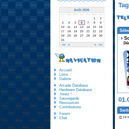
Tag
Août 2026
Lun
Mar
Mer
Jeu
Ven
Sam
Dim
TEL
1
2
3
4
5
6
7
8
9
10
11
12
13
14
15
16
Séle
17
18
19
20
21
22
23
24
25
26
27
28
29
30
So
31
Dém
<<
<
>
>>
NAVIGATION
Accueil
Liens
Galerie
Arcade Database
Hardware Database
Jouez !
01.
Sauvegarde
Ressources
Contributions
Swit
Forum
19:3
Chat