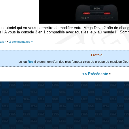
 un tutoriel qui va vous permettre de modifier votre Mega Drive 2 afin de cha
e ! A vous la console 3 en 1 compatible avec tous les jeux au monde ! Som
alien
•
2 commentaires »
Factoïd
Le jeu
Rez
tire son nom d'un des plus fameux titres du groupe de musique élec
<< Précédente
::