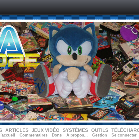
S
ARTICLES
JEUX VIDÉO
SYSTÈMES
OUTILS
TÉLÉCHAR
'accueil
Commentaires
Dons
A propos...
Gestion
Se connecter