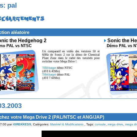
s: pal
ECHARGEMENTS
ction aléatoire
nic the Hedgehog 2
Sonic the H
o PAL vs NTSC
Démo PAL vs N
Un comparatif en vidéo des versions 50 et
60Hz de Sonic 2 sur la démo de Chemical
Plant Zone dans le cadre des tutoriels pour
switcher votre Mega Drive !
Télécharger
démo NTSC
(AVI 6.43Mo)
Télécharger
démo PAL
(AVI 7.60Mo)
03.2003
chez votre Mega Drive 2 (PAL/NTSC et ANG/JAP)
7:00 par
iGREKKESS
, Catégories:
Matériel & Modifications
, Tags:
console
,
mega drive
,
mega dr