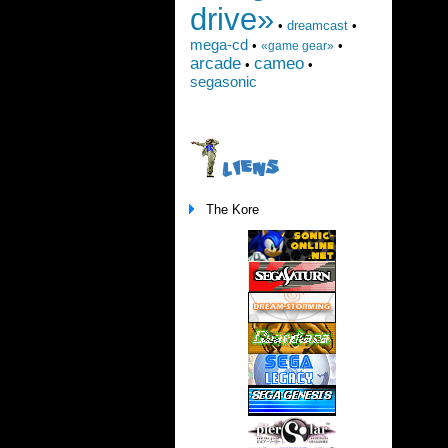
drive»
•
dreamcast
•
mega-cd
•
•
«game gear»
arcade
cameo
•
•
segasonic
LIENS
The Kore