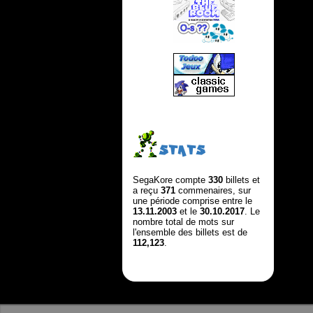
STATS
SegaKore compte
330
billets et
a reçu
371
commenaires, sur
une période comprise entre le
13.11.2003
et le
30.10.2017
. Le
nombre total de mots sur
l'ensemble des billets est de
112,123
.