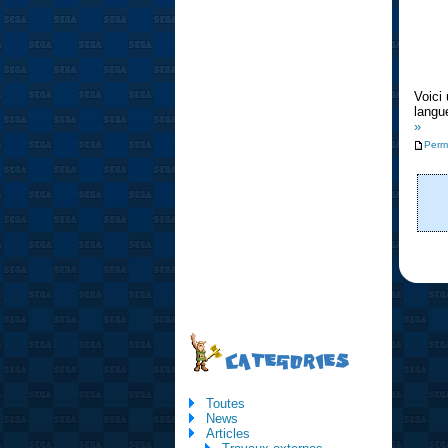
Voici
langu
»
Perm
CATEGORIES
Toutes
News
Articles