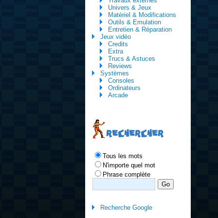
Travaux externes
Univers & Jeux
Matériel & Modifications
Outils & Emulation
Entretien & Réparation
Jeux vidéo
Credits
Extra
Trucs & Astuces
Reviews
Systèmes
Consoles
Ordinateurs
Arcade
RECHERCHER
Tous les mots
N'importe quel mot
Phrase complète
Recherche Google