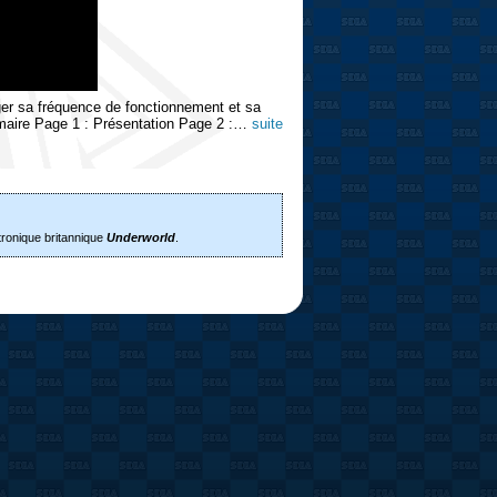
nger sa fréquence de fonctionnement et sa
maire Page 1 : Présentation Page 2 :…
suite
tronique britannique
Underworld
.