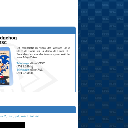
edgehog
TSC
Un comparatif en vidéo des versions 50 et
60Hz de Sonic sur la démo de Green Hill
Zone dans le cadre des tutoriels pour switcher
votre Mega Drive !
Télécharger
démo NTSC
(AVI 6.35Mo)
Télécharger
démo PAL
(AVI 7.45Mo)
ive 2
,
ntsc
,
pal
,
switch
,
tutoriel