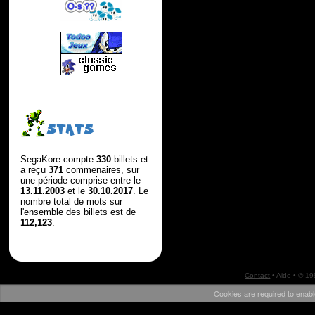
STATS
SegaKore compte
330
billets et
a reçu
371
commenaires, sur
une période comprise entre le
13.11.2003
et le
30.10.2017
. Le
nombre total de mots sur
l'ensemble des billets est de
112,123
.
Contact
•
Aide
• © 1
Cookies are required to enabl