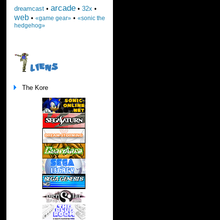
arcade
dreamcast
•
•
32x
•
web
•
•
«game gear»
«sonic the
hedgehog»
LIENS
The Kore