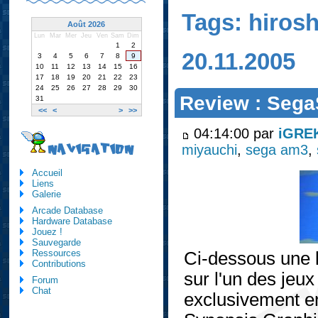
Tags: hiros
Août 2026
Lun
Mar
Mer
Jeu
Ven
Sam
Dim
1
2
20.11.2005
3
4
5
6
7
8
9
10
11
12
13
14
15
16
17
18
19
20
21
22
23
24
25
26
27
28
29
30
Review : Sega
31
<<
<
>
>>
04:14:00 par
iGRE
miyauchi
,
sega am3
,
NAVIGATION
Accueil
Liens
Galerie
Arcade Database
Hardware Database
Jouez !
Sauvegarde
Ressources
Ci-dessous une 
Contributions
sur l'un des jeux
Forum
Chat
exclusivement 