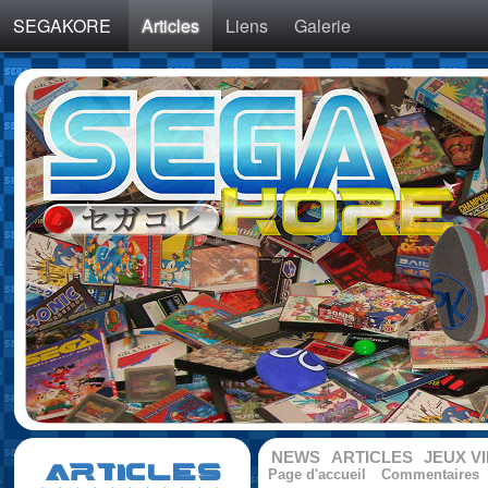
SEGAKORE
Articles
Liens
Galerie
NEWS
ARTICLES
JEUX V
ARTICLES
Page d'accueil
Commentaires