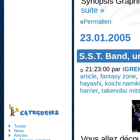
Synopsis Graphi
suite »
Permalien
23.01.2005
S.S.T. Band, u
21:23:00 par
iGRE
article
,
fantasy zone
,
hayashi
,
koichi namik
harrier
,
takenobu mit
CATEGORIES
Toutes
News
Articles
Vous allez décou