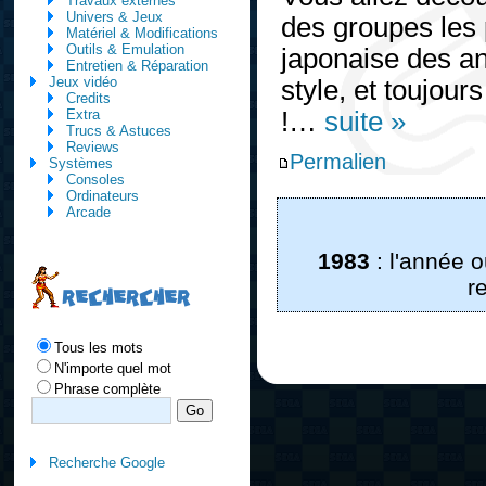
Travaux externes
Univers & Jeux
des groupes les
Matériel & Modifications
Outils & Emulation
japonaise des an
Entretien & Réparation
Jeux vidéo
style, et toujour
Credits
Extra
!…
suite »
Trucs & Astuces
Reviews
Permalien
Systèmes
Consoles
Ordinateurs
Arcade
1983
: l'année 
r
RECHERCHER
Tous les mots
N'importe quel mot
Phrase complète
Recherche Google