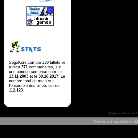
STATS
SegaKore compte
330
billets et
a reçu
371
commenaires, sur
une période comprise entre le
13.11.2003
et le
30.10.2017
. Le
nombre total de mots sur
l'ensemble des billets est de
112,123
.
Contact
•
Aide
• © 
Cookies are required to enabl