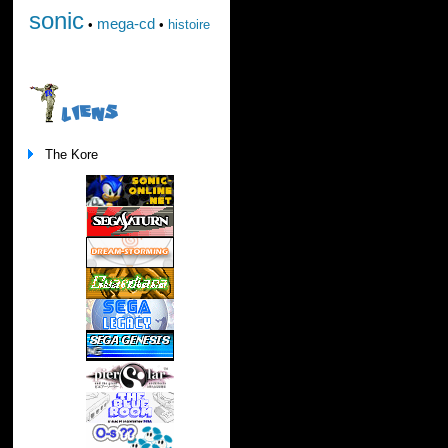
sonic
mega-cd
•
•
histoire
LIENS
The Kore