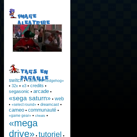
IMAGE
ALEATOIRE
TAGS EN
PAGAILLE
switch
•
«sonic the hedgehog»
credits
•
32x
•
e3
•
•
arcade
segasonic
•
•
«sega saturn»
web
•
•
•
dreamcast
•
«select round»
cameo
communauté
•
•
•
•
«game gear»
cheats
«mega
drive»
tutoriel
•
•