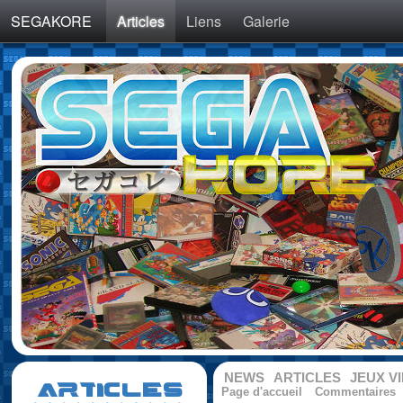
SEGAKORE
Articles
Liens
Galerie
NEWS
ARTICLES
JEUX V
ARTICLES
Page d'accueil
Commentaires