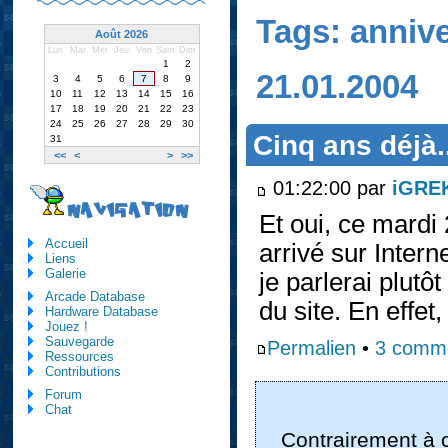
Tags: annive
Août 2026
Lun
Mar
Mer
Jeu
Ven
Sam
Dim
1
2
21.01.2004
3
4
5
6
7
8
9
10
11
12
13
14
15
16
17
18
19
20
21
22
23
24
25
26
27
28
29
30
Cinq ans déjà.
31
<<
<
>
>>
01:22:00 par
iGRE
NAVIGATION
Et oui, ce mardi 
Accueil
arrivé sur Intern
Liens
Galerie
je parlerai plut
Arcade Database
du site. En effe
Hardware Database
Jouez !
Sauvegarde
Permalien
•
3 comme
Ressources
Contributions
Forum
Chat
Contrairement à c