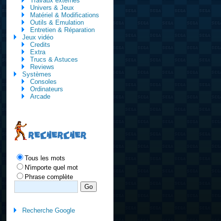
Travaux externes
Univers & Jeux
Matériel & Modifications
Outils & Emulation
Entretien & Réparation
Jeux vidéo
Credits
Extra
Trucs & Astuces
Reviews
Systèmes
Consoles
Ordinateurs
Arcade
RECHERCHER
Tous les mots
N'importe quel mot
Phrase complète
Recherche Google