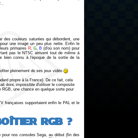
...
.
r des couleurs saturées qui débordent, une
 pour une image un peu plus nette. Enfin le
uleurs primaires
R
,
G
,
B
(d'où son nom) pour
rtant pas le NTSC arrivent tout de même à
me bien connu à l'époque de la sortie de la
rofiter pleinement de ses jeux vidéo
ard propre à la France). De ce fait, cela
tait donc impossible d'utiliser le composite
ode RGB, une chance en quelque sorte pour
 françaises supportaient enfin le PAL et le
BOÎTIER RGB ?
ge pour nos consoles Sega, au début (fin des