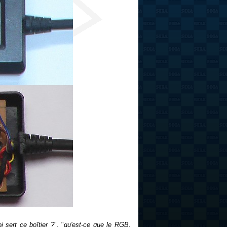
i sert ce boîtier ?
", "
qu'est-ce que le RGB,