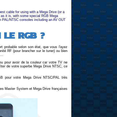
st cable for using with a Mega Drive (or a
 as it is, with some special RGB Mega
ith PAL/NTSC consoles
including an AV OUT
 LE RGB ?
rt probable selon son état, que vous l'ayez
ité RF (pour brancher sur le tuner) ou bien
...
 ou pour avoir de la couleur car votre TV ne
ofiter de votre superbe Mega Drive NTSC, ce
 RGB pour votre Mega Drive NTSC/PAL très
c les Master System et Mega Drive françaises