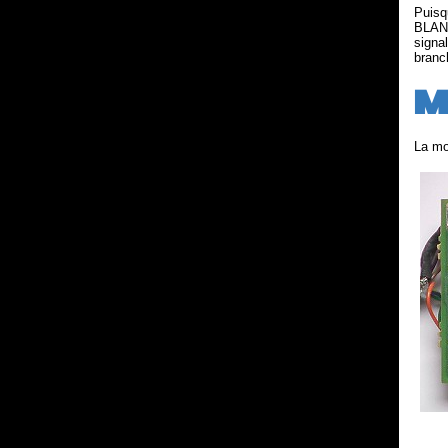
Puisq
BLANK
signa
branc
M
La mo