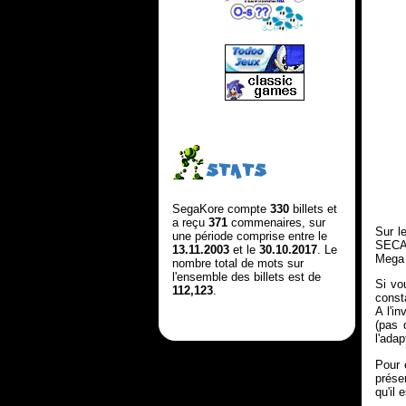
STATS
SegaKore compte
330
billets et
a reçu
371
commenaires, sur
Sur l
une période comprise entre le
SECAM
13.11.2003
et le
30.10.2017
. Le
Mega 
nombre total de mots sur
l'ensemble des billets est de
Si vo
112,123
.
const
A l'i
(pas 
l'ada
Pour 
prése
qu'il