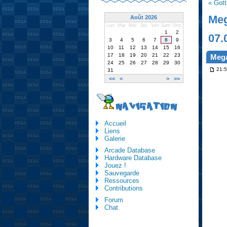
« Gott
Meg
Août 2026
Lun
Mar
Mer
Jeu
Ven
Sam
Dim
1
2
07.
3
4
5
6
7
8
9
10
11
12
13
14
15
16
17
18
19
20
21
22
23
Mega
24
25
26
27
28
29
30
21:5
31
<<
<
>
>>
NAVIGATION
Accueil
Liens
Galerie
Arcade Database
Hardware Database
Jouez !
Sauvegarde
Ressources
Contributions
Forum
Chat