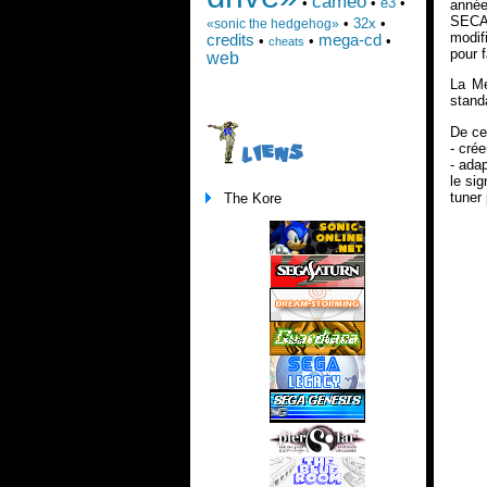
cameo
•
•
e3
•
année
SECAM
•
32x
•
«sonic the hedgehog»
modif
credits
mega-cd
•
•
•
cheats
pour 
web
La Me
stand
De ce 
- cré
LIENS
- ada
le si
tuner 
The Kore