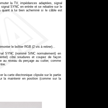
ommuter la TV, impédances adaptées, signal
du signal SYNC en entrée et se rebattre sur le
 quant à lui bien acheminé si le câble est
monter le boîtier RGB (2 vis à retirer)...
signal SYNC (nommé SINC normalement) en
 péritel) côté soudures et coupez de façon
ngle au niveau du perçage au cutter, comme
ntre.
r la carte électronique clipsée sur le partie
our la maintenir en position (comme sur la