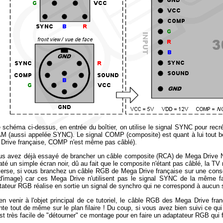
e schéma ci-dessus, en entrée du boîtier, on utilise le signal SYNC pour recr
 (aussi appelée SYNC). Le signal COMP (composite) est quant à lui tout bon
Drive française, COMP n'est même pas câblé).
us avez déjà essayé de brancher un câble composite (RCA) de Mega Drive 
até un simple écran noir, dû au fait que le composite n'étant pas câblé, la TV n
nverse, si vous branchez un câble RGB de Mega Drive française sur une co
d'image) car ces Mega Drive n'utilisent pas le signal SYNC de la même f
ptateur RGB réalise en sortie un signal de synchro qui ne correspond à aucun 
en venir à l'objet principal de ce tutoriel, le câble RGB des Mega Drive franç
nte tout de même sur le plan filaire ! Du coup, si vous avez bien suivi ce qui
 est très facile de "détourner" ce montage pour en faire un adaptateur RGB q