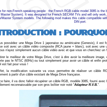
e for non-French speaking people : the French RGB cable model 3085 is the be
Master System). It was designed for French SECAM TVs and will only work,
e/Master System models. The following mod makes this cable compatible w
DIN port
.
NTRODUCTION : POURQUOI
us possédez une Mega Drive 1 japonaise ou américaine (Genesis), il est fo
se soit avec un câble vidéo composite (RCA jaune + blanc), soit avec une un
ous n'ayez simplement aucun câble vidéo avec et que vous en cherchiez un !
tirer le meilleur de votre Mega Drive, c'est à dire avoir la meilleure image,
rte pas le NTSC (60Hz) ou tout simplement pour avoir un câble et enfin pr
el est fait pour vous !
fet, la modification suivante va vous permettre de réaliser un câble
ement à partir d'un câble existant de Mega Drive française.
ce faire, il va donc falloir récupérer un câble RGB, modèle 3085, fourni ave
cilement reconnaissable par son gros boîtier noir noté "
Adapteur R.V.B.
".