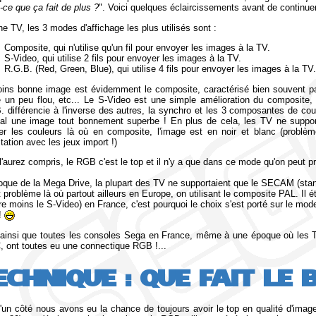
-ce que ça fait de plus ?
". Voici quelques éclaircissements avant de continuer
ne TV, les 3 modes d'affichage les plus utilisés sont :
Composite, qui n'utilise qu'un fil pour envoyer les images à la TV.
S-Video, qui utilise 2 fils pour envoyer les images à la TV.
R.G.B. (Red, Green, Blue), qui utilise 4 fils pour envoyer les images à la TV
ins bonne image est évidemment le composite, caractérisé bien souvent pa
 un peu flou, etc... Le S-Video est une simple amélioration du composite,
. différencie à l'inverse des autres, la synchro et les 3 composantes de co
nal une image tout bonnement superbe ! En plus de cela, les TV ne suppo
her les couleurs là où en composite, l'image est en noir et blanc (problè
tation avec les jeux import !)
l'aurez compris, le RGB c'est le top et il n'y a que dans ce mode qu'on peut p
poque de la Mega Drive, la plupart des TV ne supportaient que le SECAM (stand
 problème là où partout ailleurs en Europe, on utilisant le composite PAL. Il é
re moins le S-Video) en France, c'est pourquoi le choix s'est porté sur le m
!
 ainsi que toutes les consoles Sega en France, même à une époque où les TV
 ont toutes eu une connectique RGB !...
ECHNIQUE : QUE FAIT LE 
 d'un côté nous avons eu la chance de toujours avoir le top en qualité d'ima