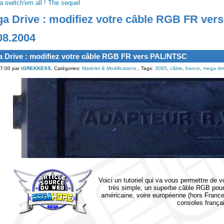
a switch'em all ! The sequel
a Drive : modifiez votre câble RGB FR ve
08.2004
 Drive : modifiez votre câble RGB FR vers PAL/NTSC
7:00 par
iGREKKESS
, Catégories:
Matériel & Modifications
, Tags:
3085
,
câble
,
france
,
mega dri
Voici un tutoriel qui va vous permettre de 
très simple, un superbe câble RGB pour
américaine, voire européenne (hors France) 
consoles frança