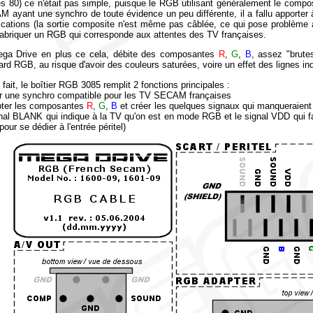
s 80) ce n'était pas simple, puisque le RGB utilisant généralement le comp
 ayant une synchro de toute évidence un peu différente, il a fallu apporter 
ications (la sortie composite n'est même pas câblée, ce qui pose problème 
fabriquer un RGB qui corresponde aux attentes des TV françaises.
ga Drive en plus ce cela, débite des composantes
R
,
G
,
B
, assez "brutes
ard RGB, au risque d'avoir des couleurs saturées, voire un effet des lignes in
fait, le boîtier RGB 3085 remplit 2 fonctions principales :
er une synchro compatible pour les TV SECAM françaises
pter les composantes
R
,
G
,
B
et créer les quelques signaux qui manqueraien
gnal BLANK qui indique à la TV qu'on est en mode RGB et le signal VDD qui
pour se dédier à l'entrée péritel)