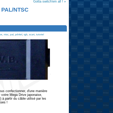
Gotta switch'em all ! »
rs PAL/NTSC
ve
,
ntsc
,
pal
,
péritel
,
rgb
,
scart
,
tutoriel
vous confectionner, d'une manière
 votre Mega Drive japonaise,
à partir du câble utilisé par les
ises !