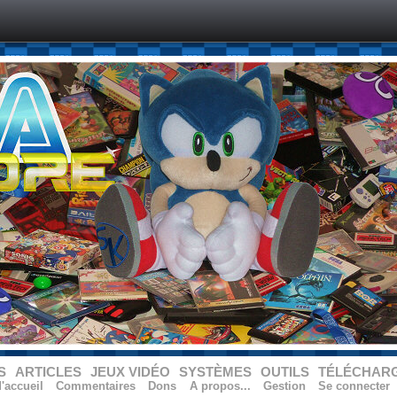
S
ARTICLES
JEUX VIDÉO
SYSTÈMES
OUTILS
TÉLÉCHAR
'accueil
Commentaires
Dons
A propos...
Gestion
Se connecter