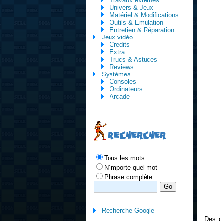
Travaux externes
Univers & Jeux
Matériel & Modifications
Outils & Emulation
Entretien & Réparation
Jeux vidéo
Credits
Extra
Trucs & Astuces
Reviews
Systèmes
Consoles
Ordinateurs
Arcade
RECHERCHER
Tous les mots
N'importe quel mot
Phrase complète
Recherche Google
Des q