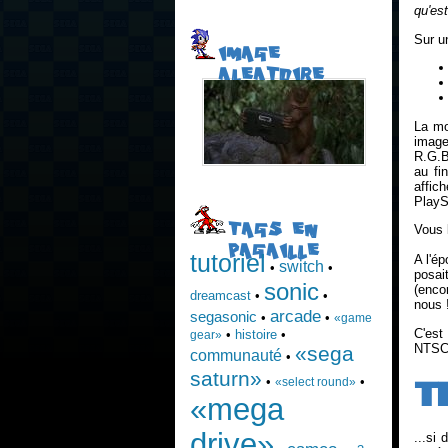
qu'est
Sur u
IMAGE
ALEATOIRE
La mo
image
R.G.B
au fi
affic
PlayS
TAGS EN
Vous 
PAGAILLE
tutoriel
A l'é
switch
•
•
posait
sonic
(enco
dreamcast
•
•
nous 
arcade
segasonic
•
•
«game
C'est
•
histoire
•
gear»
NTSC,
«sega
communauté
•
saturn»
T
•
•
«select round»
«mega
drive»
...si