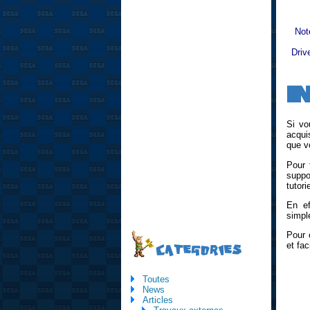
Not
Driv
I
Si vo
acqui
que v
Pour 
suppo
tutori
En ef
simpl
Pour 
et fa
CATEGORIES
Toutes
News
Articles