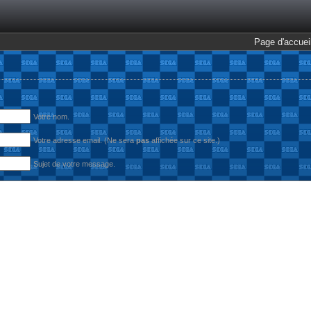
Page d'accuei
Votre nom.
Votre adresse email. (Ne sera
pas
affichée sur ce site.)
Sujet de votre message.