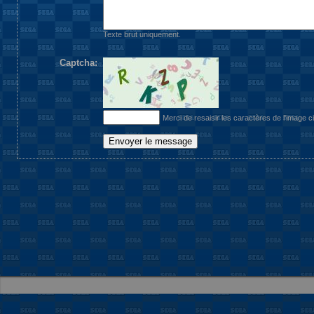
Texte brut uniquement.
Captcha:
Merci de resaisir les caractères de l'image c