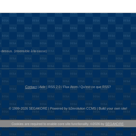
i-dessus. (insensible à la casse)
Contact
|
Aide
|
RSS 2.0
/
Flux Atom
/
Qu'est-ce que RSS?
© 1999-2026 SEGAKORE | Powered by
b2evolution CCMS
|
Build your own site!
Cookies are required to enable core site functionality. ©2026 by
SEGAKORE
.