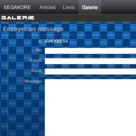
SEGAKORE
Articles
Liens
Galerie
GALERIE
Envoyer un message
A:
iGREKKESS
*
De:
*
Email:
*
Sujet:
*
Message: