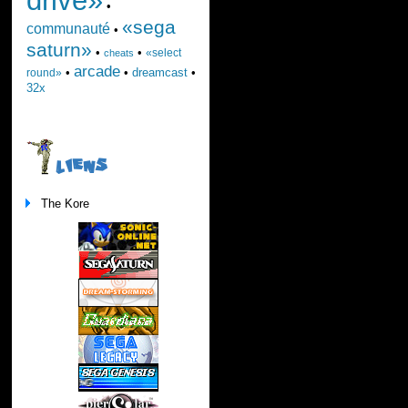
•
«sega
communauté
•
saturn»
•
•
«select
cheats
arcade
•
•
dreamcast
•
round»
32x
LIENS
The Kore