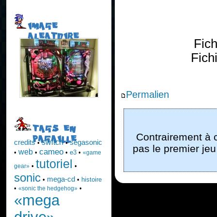
IMAGE
ALEATOIRE
Fic
Fich
Permalien
TAGS EN
Contrairement à c
PAGAILLE
switch
credits
segasonic
•
•
pas le premier jeu
cameo
web
•
•
•
e3
•
«game
tutoriel
•
•
gear»
sonic
mega-cd
•
•
histoire
•
•
«sonic the hedgehog»
«mega
drive»