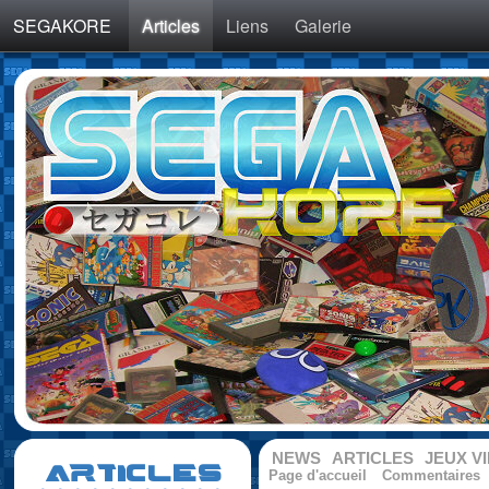
SEGAKORE
Articles
Liens
Galerie
NEWS
ARTICLES
JEUX V
ARTICLES
Page d'accueil
Commentaires