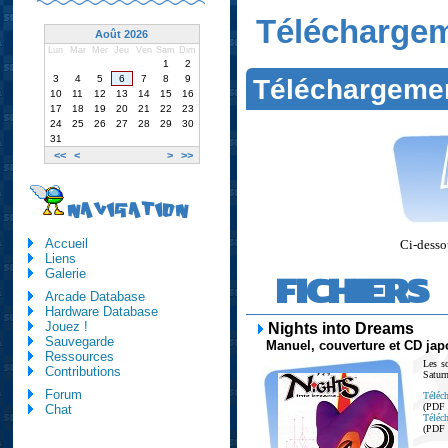
Télécharge
Août 2026
Lun
Mar
Mer
Jeu
Ven
Sam
Dim
1
2
3
4
5
6
7
8
9
Téléchargeme
10
11
12
13
14
15
16
17
18
19
20
21
22
23
24
25
26
27
28
29
30
31
<<
<
>
>>
NAVIGATION
Accueil
Ci-dessou
Liens
Galerie
FICHIERS
Arcade Database
Hardware Database
Jouez !
Nights into Dreams
Sauvegarde
Manuel, couverture et CD jap
Ressources
Les s
Contributions
Saturn
Forum
Téléch
(PDF
Chat
Téléch
(PDF