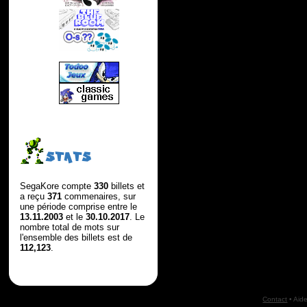
STATS
SegaKore compte
330
billets et
a reçu
371
commenaires, sur
une période comprise entre le
13.11.2003
et le
30.10.2017
. Le
nombre total de mots sur
l'ensemble des billets est de
112,123
.
Contact
•
Aid