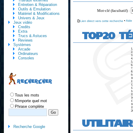
Travaux externes
Entretien & Réparation
Outils & Emulation
Mot-clé (facultatif) :
Matériel & Modifications
Univers & Jeux
Lien direct vers cette recherche
•
Aide
Jeux vidéo
Credits
TOP20 T
Extra
Trucs & Astuces
Reviews
Systèmes
1
Arcade
2
Ordinateurs
3
Consoles
4
5
6
7
8
9
1
RECHERCHER
1
1
1
1
1
Tous les mots
1
N'importe quel mot
1
1
Phrase complète
1
2
UTILITAI
Recherche Google