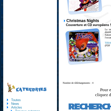
Christmas Nights
Couverture et CD européens 
La ve
distr
Satur
l'occ
Téléch
(PDF
Nombre de téléchargements : 4
CATEGORIES
Pour e
cliquez d
Toutes
RECHERC
News
Articles