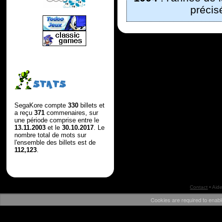
précis
STATS
SegaKore compte
330
billets et
a reçu
371
commenaires, sur
une période comprise entre le
13.11.2003
et le
30.10.2017
. Le
nombre total de mots sur
l'ensemble des billets est de
112,123
.
Contact
•
Aid
Cookies are required to enabl