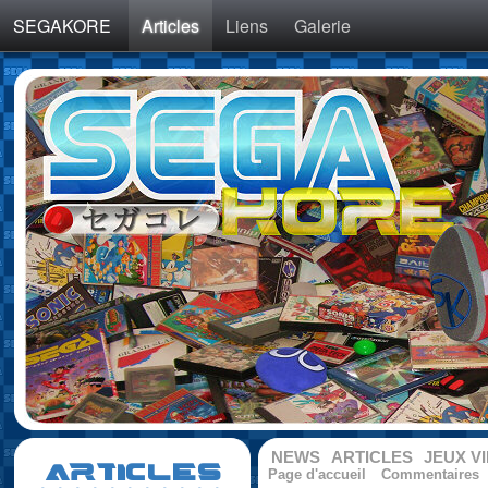
SEGAKORE
Articles
Liens
Galerie
NEWS
ARTICLES
JEUX V
ARTICLES
Page d'accueil
Commentaires