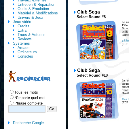
Travaux externes
Entretien & Réparation
Outils & Emulation
Club Sega
Matériel & Modifications
Select Round #8
Univers & Jeux
Jeux vidéo
Le nu
1994 
Credits
Drive
Extra
défil
Trucs & Astuces
l'anno
Reviews
Téléch
Systèmes
(PDF
Arcade
Ordinateurs
Consoles
Club Sega
Select Round #10
RECHERCHER
Le n
progr
présen
Stree
Tous les mots
Headd
N'importe quel mot
Téléch
(PDF
Phrase complète
Recherche Google