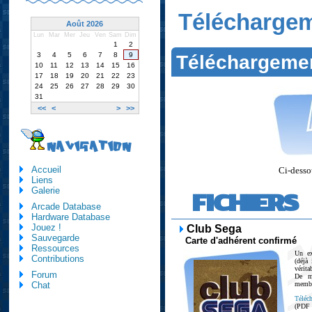
Télécharge
Août 2026
Lun
Mar
Mer
Jeu
Ven
Sam
Dim
1
2
3
4
5
6
7
8
9
Téléchargeme
10
11
12
13
14
15
16
17
18
19
20
21
22
23
24
25
26
27
28
29
30
31
<<
<
>
>>
NAVIGATION
Accueil
Ci-dessou
Liens
Galerie
FICHIERS
Arcade Database
Hardware Database
Jouez !
Club Sega
Sauvegarde
Carte d'adhérent confirmé
Ressources
Un ex
Contributions
(déjà
vérit
Forum
De m
membr
Chat
Téléch
(PDF