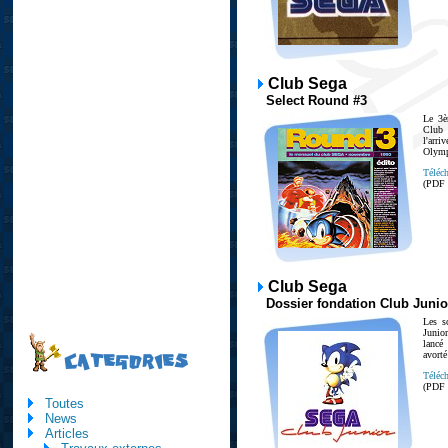
Club Sega
Select Round #3
Le 3è
Club
l'ar
Olymp
Téléch
(PDF
Club Sega
Dossier fondation Club Junio
Les s
Junio
lancé
avort
CATEGORIES
Téléch
(PDF
Toutes
News
Articles