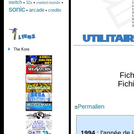
switch
•
32x
•
•
«select round»
1
1
sonic
arcade
1
credits
•
•
1
1
1
1
2
UTILITAI
LIENS
The Kore
Fic
Fich
Permalien
1994
: l'année de l