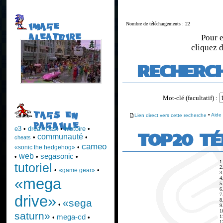
Nombre de téléchargements : 22
IMAGE
ALEATOIRE
Pour e
cliquez d
RECHERC
Mot-clé (facultatif) :
TAGS EN
Lien direct vers cette recherche
•
Aide
PAGAILLE
e3
•
dreamcast
•
histoire
•
TOP20 T
communauté
•
•
cheats
cameo
•
«sonic the hedgehog»
web
segasonic
•
•
•
1
tutoriel
2
•
•
«game gear»
3
4
«mega
5
6
7
drive»
8
«sega
•
9
1
saturn»
mega-cd
1
•
•
1