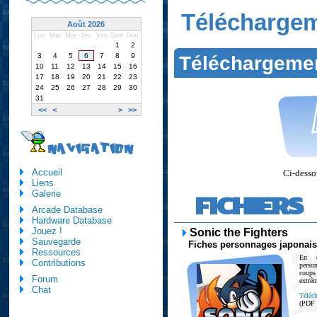
Télécharge
Août 2026
Lun
Mar
Mer
Jeu
Ven
Sam
Dim
1
2
3
4
5
6
7
8
9
Téléchargeme
10
11
12
13
14
15
16
17
18
19
20
21
22
23
24
25
26
27
28
29
30
31
<<
<
>
>>
NAVIGATION
Accueil
Ci-dessou
Liens
Galerie
FICHIERS
Arcade Database
Hardware Database
Jouez !
Sonic the Fighters
Sauvegarde
Fiches personnages japonai
Ressources
En e
Contributions
perso
coup
Forum
extrêm
Chat
Téléch
(PDF