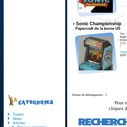
Sonic Championship
Papercraft de la borne US
Une 
born
(vers
1:15, 
!
Téléch
(PDF
Nombre de téléchargements : 3
CATEGORIES
Pour e
cliquez d
Toutes
RECHERC
News
Articles