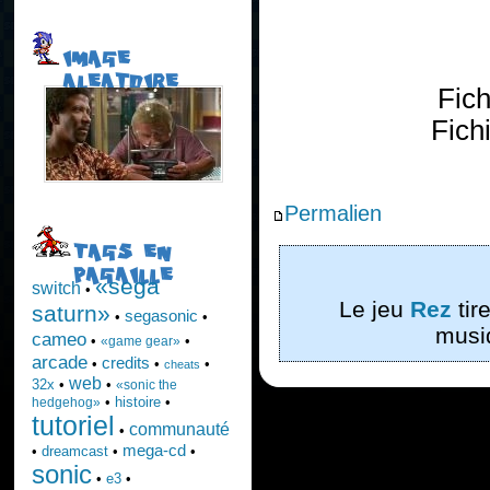
IMAGE
ALEATOIRE
Fic
Fich
Permalien
TAGS EN
PAGAILLE
«sega
switch
•
Le jeu
Rez
tir
saturn»
segasonic
•
•
musi
cameo
•
•
«game gear»
arcade
credits
•
•
•
cheats
web
32x
•
•
«sonic the
•
histoire
•
hedgehog»
tutoriel
communauté
•
mega-cd
•
dreamcast
•
•
sonic
•
e3
•