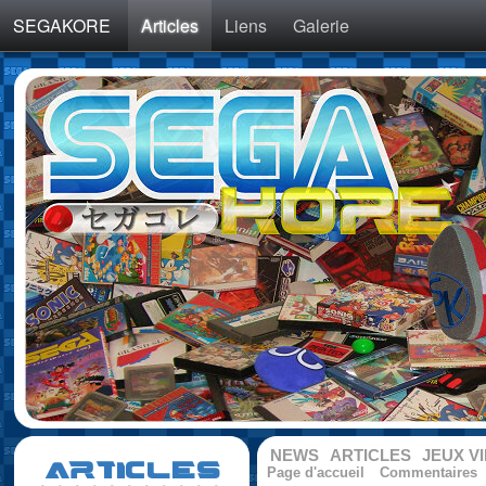
SEGAKORE
Articles
Liens
Galerie
NEWS
ARTICLES
JEUX V
ARTICLES
Page d'accueil
Commentaires