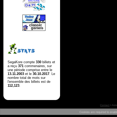
STATS
SegaKore compte
330
billets et
a reçu
371
commenaires, sur
une période comprise entre le
13.11.2003
et le
30.10.2017
. Le
nombre total de mots sur
l'ensemble des billets est de
112,123
.
Contact
•
Aid
Cookies are required to enabl