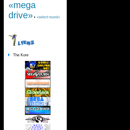
«mega
drive»
•
«select round»
LIENS
The Kore