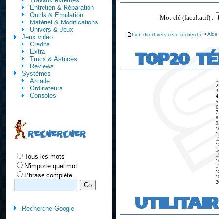
Travaux externes
Entretien & Réparation
Outils & Emulation
Mot-clé (facultatif) :
Matériel & Modifications
Univers & Jeux
Lien direct vers cette recherche
•
Aide
Jeux vidéo
Credits
TOP20 T
Extra
Trucs & Astuces
Reviews
Systèmes
1
Arcade
2
Ordinateurs
3
Consoles
4
5
6
7
8
9
1
RECHERCHER
1
1
1
1
1
Tous les mots
1
N'importe quel mot
1
1
Phrase complète
1
2
UTILITAI
Recherche Google