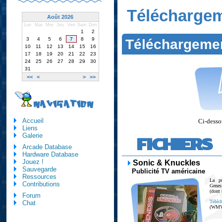
Télécharge
Août 2026
Lun
Mar
Mer
Jeu
Ven
Sam
Dim
1
2
3
4
5
6
7
8
9
Téléchargeme
10
11
12
13
14
15
16
17
18
19
20
21
22
23
24
25
26
27
28
29
30
31
<<
<
>
>>
NAVIGATION
Accueil
Ci-dessou
Liens
Galerie
FICHIERS
Arcade Database
Hardware Database
Jouez !
Sonic & Knuckles
Sauvegarde
Publicité TV américaine
Ressources
La p
Contributions
Genes
(dont 
Forum
Téléch
Chat
(WMV