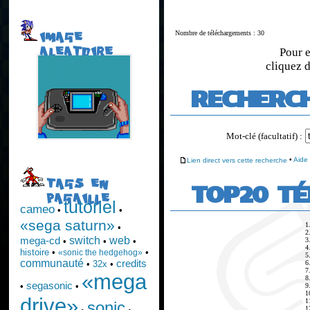
Nombre de téléchargements : 30
IMAGE
ALEATOIRE
Pour e
cliquez d
RECHERC
Mot-clé (facultatif) :
Lien direct vers cette recherche
•
Aide
TAGS EN
TOP20 T
PAGAILLE
tutoriel
cameo
•
•
«sega saturn»
1
•
2
switch
web
mega-cd
3
•
•
•
4
histoire
•
•
«sonic the hedgehog»
5
communauté
credits
6
•
32x
•
7
«mega
8
segasonic
•
•
9
1
drive»
1
sonic
1