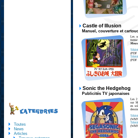
Castle of Illusion
Manuel, couverture et cartou
Les s
forme
Mous
Téléch
(PDF
Téléch
(PDF
Sonic the Hedgehog
Publicités TV japonaises
Les 2
sur M
en sc
dessi
CATEGORIES
Téléch
(WMV
Téléch
Toutes
(WMV
News
Articles