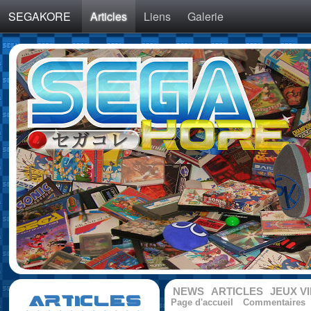
SEGAKORE
Articles
Liens
Galerie
NEWS
ARTICLES
JEUX V
ARTICLES
Page d'accueil
Commentaires