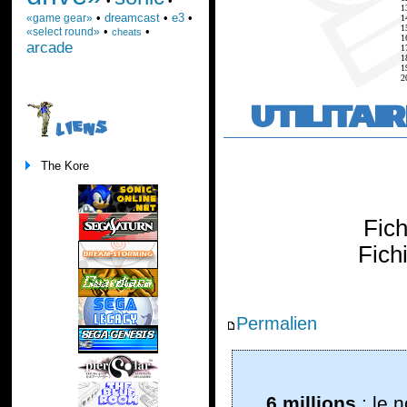
•
•
1
•
dreamcast
•
e3
•
«game gear»
1
1
•
•
«select round»
cheats
1
arcade
1
1
1
2
UTILITAI
LIENS
The Kore
Fic
Fich
Permalien
6 millions
: le 