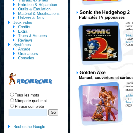
Travaux externes
Entretien & Réparation
Outils & Emulation
Sonic the Hedgehog 2
Matériel & Modifications
Publicités TV japonaises
Univers & Jeux
Jeux vidéo
Les p
Sonic
Credits
mélan
Extra
Trucs & Astuces
Téléch
(WMV
Reviews
Téléch
Systèmes
(WMV
Arcade
Ordinateurs
Consoles
Golden Axe
Manuel, couverture et cartou
RECHERCHER
Précu
versi
manue
Tous les mots
Téléch
(PDF
N'importe quel mot
Téléch
(PDF
Phrase complète
Recherche Google