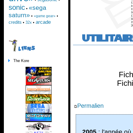
1
sonic
1
«sega
•
1
1
saturn»
•
•
1
«game gear»
1
arcade
credits
•
32x
•
1
2
UTILITAI
LIENS
The Kore
Fic
Fich
Permalien
2005
: l'année où