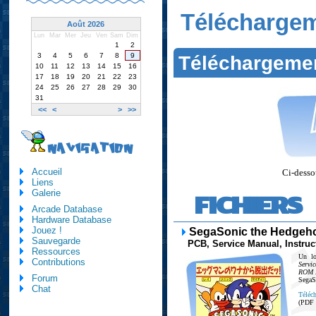
Télécharge
Août 2026
Lun
Mar
Mer
Jeu
Ven
Sam
Dim
1
2
3
4
5
6
7
8
9
Téléchargeme
10
11
12
13
14
15
16
17
18
19
20
21
22
23
24
25
26
27
28
29
30
31
<<
<
>
>>
NAVIGATION
Accueil
Ci-dessou
Liens
Galerie
FICHIERS
Arcade Database
Hardware Database
Jouez !
SegaSonic the Hedgeh
Sauvegarde
PCB, Service Manual, Instruc
Ressources
Un lo
Contributions
Servi
ROM 
Forum
SegaS
Chat
Téléch
(PDF