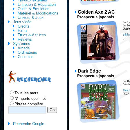
Travaux externes
Entretien & Réparation
Outils & Emulation
Golden Axe 2 AC
Matériel & Modifications
Prospectus japonais
Univers & Jeux
Jeux vidéo
Le fly
du be
Credits
Golde
Extra
Trucs & Astuces
Téléch
(PDF
Reviews
Systèmes
Arcade
Ordinateurs
Consoles
Dark Edge
Prospectus japonais
RECHERCHER
Le fl
futuri
Téléch
Tous les mots
(PDF
N'importe quel mot
Phrase complète
Recherche Google