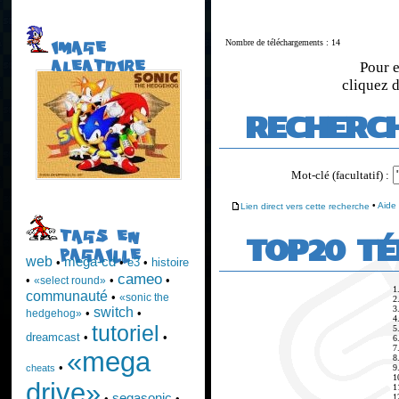
Nombre de téléchargements : 14
IMAGE
ALEATOIRE
Pour e
cliquez d
RECHERC
Mot-clé (facultatif) :
Lien direct vers cette recherche
•
Aide
TAGS EN
TOP20 T
PAGAILLE
web
mega-cd
•
•
e3
•
histoire
cameo
•
•
•
«select round»
1
communauté
•
«sonic the
2
3
switch
•
•
hedgehog»
4
tutoriel
5
dreamcast
•
•
6
7
«mega
8
•
9
cheats
1
drive»
1
segasonic
1
•
•