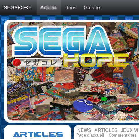
SEGAKORE
Articles
Liens
Galerie
NEWS
ARTICLES
JEUX V
ARTICLES
Page d'accueil
Commentaires