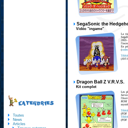
SegaSonic the Hedgeh
Vidéo "ingame"
La vi
Sega
2005
l'incr
En pri
(
code
Téléch
(AVI 
Dragon Ball Z V.R.V.S.
Kit complet
Les p
Serv
l'
Inst
ROM 
CATEGORIES
mystér
Téléch
(PDF
Toutes
Téléch
News
(PDF
Articles